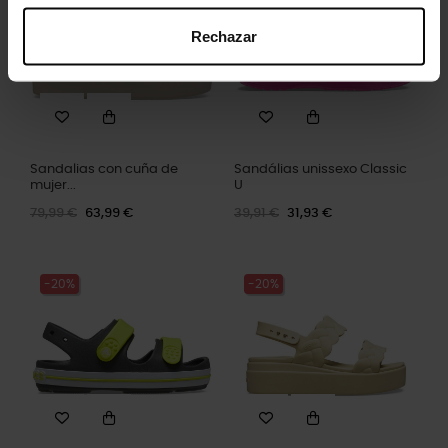
Rechazar
Sandalias con cuña de
Sandálias unissexo Classic
mujer...
U
79,99 €
63,99 €
39,91 €
31,93 €
-20%
-20%