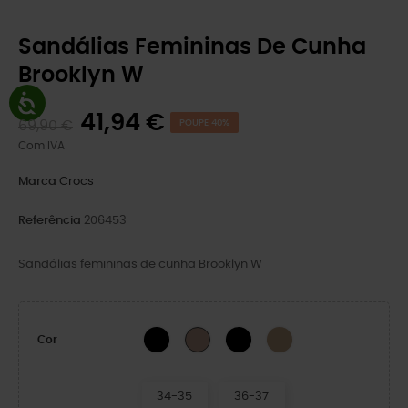
Sandálias Femininas De Cunha
Brooklyn W
41,94 €
69,90 €
POUPE 40%
Com IVA
Marca
Crocs
Referência
206453
Sandálias femininas de cunha Brooklyn W
Preto/Cogumelo
BLACK/BLACK
Cashew/Cashew
Latte/Mushroom
Cor
34-35
36-37