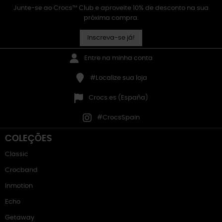
Junte-se ao Crocs™ Club e aproveite 10% de desconto na sua
próxima compra.
Inscreva-se já!
Entre na minha conta
#Localize sua loja
Crocs.es (España)
#CrocsSpain
COLEÇÕES
Classic
Crocband
Inmotion
Echo
Getaway