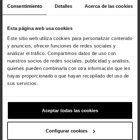
Palmilhas de espuma LiteRide™ revolucionárias para
Consentimiento
Detalles
Acerca de las cookies
conforto superior durante todo o dia.
Base leve em Croslite™.
Cabedal macio e flexível em Croslite™ proporciona conforto
Esta página web usa cookies
desde o primeiro dia.
Perfil elevado da palmilha para maior suporte e estabilidade.
Este sitio web utiliza cookies para personalizar contenido
Tiras ajustáveis ​​no calcanhar com fivela inteligente e fechos
y anuncios, ofrecer funciones de redes sociales y
de alavanca facilitam o calçar e o descalçar.
analizar el tráfico. Compartimos datos de uso con
Altura do salto plataforma de 45 mm/1,7 pol.
nuestros socios de redes sociales, publicidad y análisis,
LiteRide™: Revolucionário. Maciez que afunda. Conforto
quienes pueden combinarla con otra información que les
inovador.
Como a maioria dos materiais lisos, o cabedal pode
hayas proporcionado o que hayan recopilado del uso de
arranhar com o uso normal.
sus servicios.
Aceptar todas las cookies
Clientes que compraram este
produto também compraram:
Configurar cookies
-20%
-20%