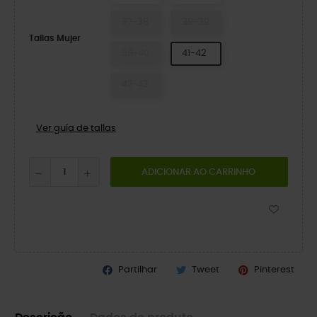
37-38
38-39
Tallas Mujer
39-40
41-42
42-43
Ver guía de tallas
ADICIONAR AO CARRINHO
Partilhar
Tweet
Pinterest