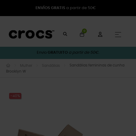
ENVÍOS GRATIS
a partir de 50€
0
Toggle
☰
Envio
GRATUITO
a partir de 50€.
Sandálias femininas de cunha
Mulher
Sandálias
Brooklyn W
-40%