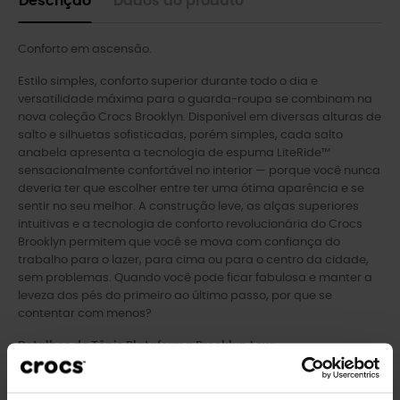
Descrição
Dados do produto
Conforto em ascensão.
Estilo simples, conforto superior durante todo o dia e
versatilidade máxima para o guarda-roupa se combinam na
nova coleção Crocs Brooklyn. Disponível em diversas alturas de
salto e silhuetas sofisticadas, porém simples, cada salto
anabela apresenta a tecnologia de espuma LiteRide™
sensacionalmente confortável no interior — porque você nunca
deveria ter que escolher entre ter uma ótima aparência e se
sentir no seu melhor. A construção leve, as alças superiores
intuitivas e a tecnologia de conforto revolucionária do Crocs
Brooklyn permitem que você se mova com confiança do
trabalho para o lazer, para cima ou para o centro da cidade,
sem problemas. Quando você pode ficar fabulosa e manter a
leveza dos pés do primeiro ao último passo, por que se
contentar com menos?
Detalhes do Tênis Plataforma Brooklyn Low:
Silhueta elegante com duas tiras e tiras no calcanhar para
total segurança.