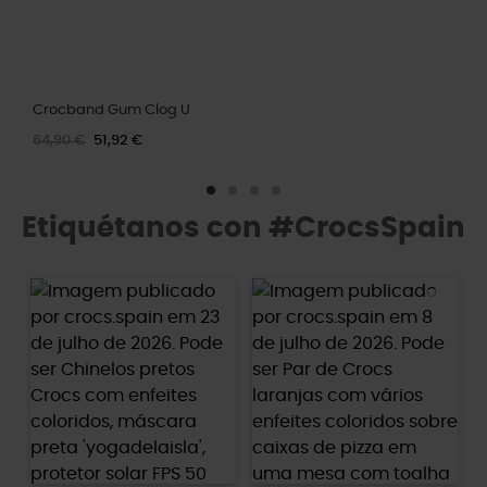
Crocband Gum Clog U
64,90 €
51,92 €
Etiquétanos con #CrocsSpain