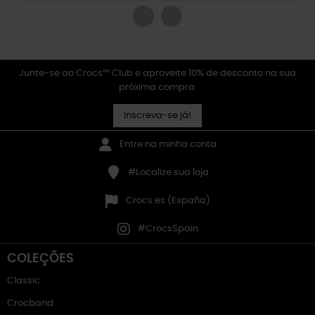
Junte-se ao Crocs™ Club e aproveite 10% de desconto na sua
próxima compra.
Inscreva-se já!
Entre na minha conta
#Localize sua loja
Crocs.es (España)
#CrocsSpain
COLEÇÕES
Classic
Crocband