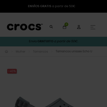
ENVÍOS GRATIS
a partir de 50€
0
Toggle
☰
Envio
GRATUITO
a partir de 50€.
Tamancos unissex Echo U
Mulher
Tamancos
-40%