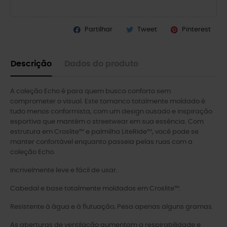
Partilhar
Tweet
Pinterest
Descrição
Dados do produto
A coleção Echo é para quem busca conforto sem
comprometer o visual. Este tamanco totalmente moldado é
tudo menos conformista, com um design ousado e inspiração
esportiva que mantém o streetwear em sua essência. Com
estrutura em Croslite™ e palmilha LiteRide™, você pode se
manter confortável enquanto passeia pelas ruas com a
coleção Echo.
Incrivelmente leve e fácil de usar.
Cabedal e base totalmente moldados em Croslite™.
Resistente à água e à flutuação; Pesa apenas alguns gramas.
As aberturas de ventilação aumentam a respirabilidade e