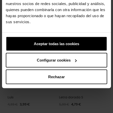
nuestros socios de redes sociales, publicidad y análisis,
quienes pueden combinarla con otra información que les
hayas proporcionado o que hayan recopilado del uso de
sus servicios.
Hambúrguer Dourado
Tamancos Crush U Unissex
4,99 €
3,99 €
84,99 €
59,43 €
Aceptar todas las cookies
-20%
-20%
Configurar cookies
Rechazar
Luís
Letra dorada S
4,99 €
3,99 €
5,99 €
4,79 €