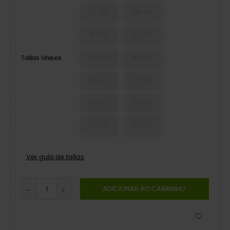
38-39
39-40
41-42
42-43
43-44
45-46
Tallas Unisex
46-47
48-49
49-50
50-51
51-52
52-53
Ver guía de tallas
ADICIONAR AO CARRINHO