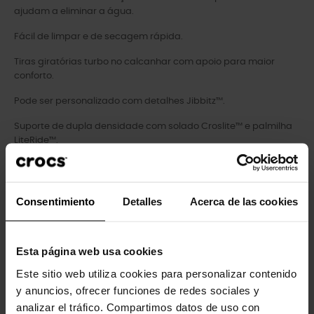
ajudam a eliminar a água.
Fácil de limpar e de secagem rápida.
Tiras giratórias turbo no calcanhar com apoio para maior
conforto.
Pode ser personalizado com detalhes Jibbitz™.
Suporte de dupla densidade com solado Croslite™ e palmilha
LiteRide™.
Consentimiento
Detalles
Acerca de las cookies
Clientes que compraram este
produto também compraram:
Esta página web usa cookies
-20%
-30%
Este sitio web utiliza cookies para personalizar contenido
y anuncios, ofrecer funciones de redes sociales y
analizar el tráfico. Compartimos datos de uso con