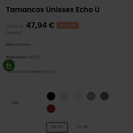
Tamancos Unissex Echo U
47,94 €
79,90 €
POUPE 40%
Com IVA
Marca
Crocs
Referência
207937
Tamancos unissex Echo U
BLACK
Atmosphere
Bone/Black
Dusty Olive
Concrete
Cor
Heritage Red
36-37
37-38