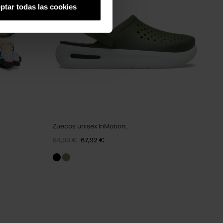
ptar todas las cookies
Zuecos unisex InMotion...
84,90 €
67,92 €