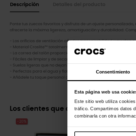
Descripción
Detalles del producto
Ponte tus zuecos favoritos y disfruta de un ajuste personalizado,
ofrecerte la máxima ligereza, amortiguación y durabilidad. Comp
- Los orificios de ventilación añaden transpirabilidad y ayudan a 
- Material Croslite™ totalmente moldeado para ofrecer la comod
- La correa del talón proporciona un ajuste seguro.
- Fáciles de limpiar y de secar.
- Suelas ligeras que no dejan marcas.
Consentimiento
- Perfectas para el agua y flotantes, sólo pesan unos gramos.
- Añádele tu toque personal con nuestros Jibbitz™.
Esta página web usa cookie
Este sitio web utiliza cookie
Los clientes que compraron este pr
tráfico. Compartimos datos d
combinarla con otra informac
-20%
-20%