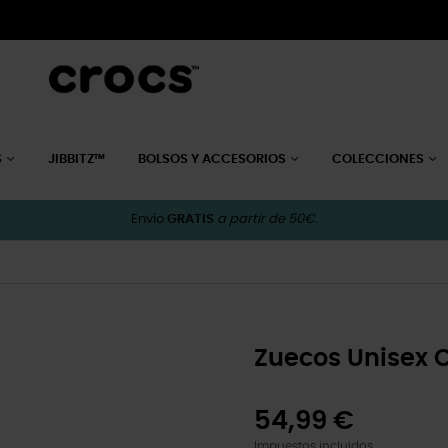
S
JIBBITZ™
BOLSOS Y ACCESORIOS
COLECCIONES
Envío
GRATIS
a partir de 50€.
Zuecos Unisex C
54,99 €
Impuestos incluidos