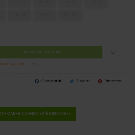
43-44
45-46
46-47
48-49
50-51
51-52
52-53
AÑADIR A LA CESTA
ON OTRAS OPCIONES
Compartir
Tuitear
Pinterest
TIFICARME CUANDO ESTÉ DISPONIBLE.