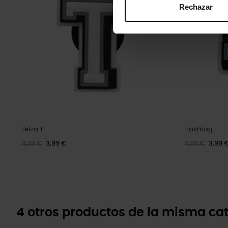
Rechazar
Letra T
Hashtag
4,99 €
3,99 €
4,99 €
3,99 
4 otros productos de la misma cat