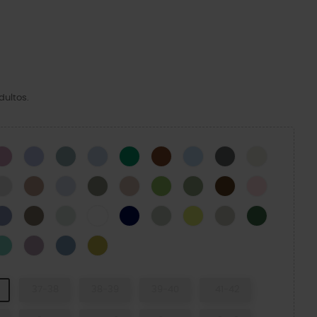
dultos.
k
Hydrangea
Mystic Purple
Pond
Blue Calcite
Green Ivy
Cognac
Blue Frost
Slate Grey
Bone
n
Atmosphere
Latte
Dreamscape
Elephant
Quartz
Kiwi
Moss-X
Coffee
Pink Milk
y Green
Blue Haze
Taupe
Mint Tint
White
Navy
Plaster
Acidity
Meteor
Field Green
e Ice
Retro
Dusty Lilac
Astro Blue
Meadow
37-38
38-39
39-40
41-42