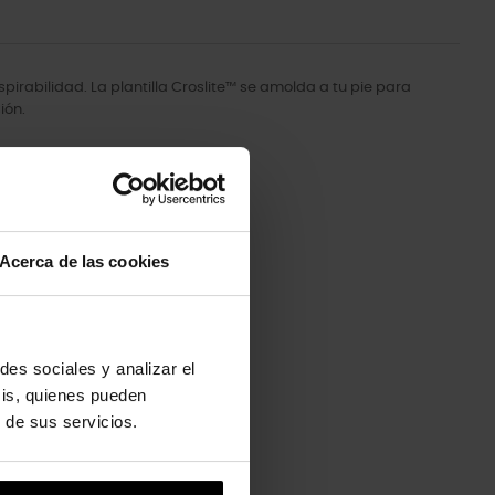
pirabilidad. La plantilla Croslite™ se amolda a tu pie para
ión.
Acerca de las cookies
des sociales y analizar el
sis, quienes pueden
 de sus servicios.
-20%