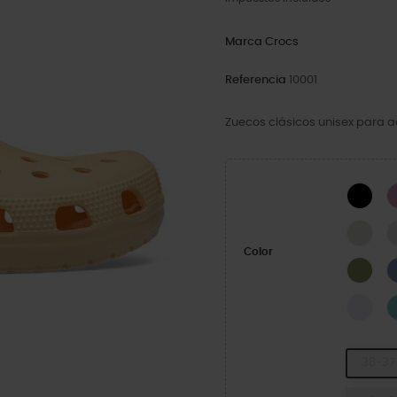
Marca
Crocs
Referencia
10001
Zuecos clásicos unisex para a
Blac
Line
Color
Arm
Grap
36-37