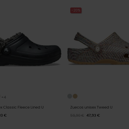
-20%
+4
x Classic Fleece Lined U
Zuecos unisex Tweed U
93 €
59,90 €
47,93 €