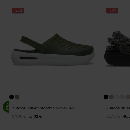
-20%
-30%
Zuecos unisex InMotion Micro Geo U
Zuecos unise
84,90 €
67,92 €
69,99 €
48,