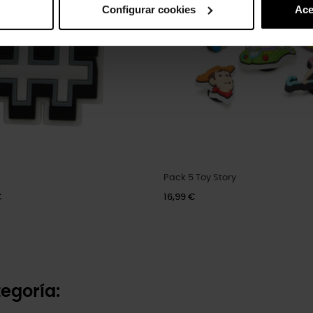
Configurar cookies
Ace
Pack 5 Toy Story
€
16,99 €
egoría: