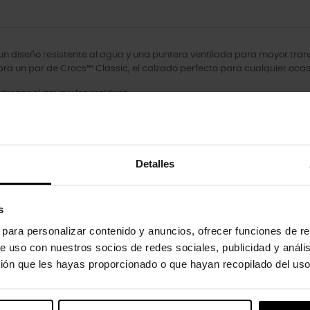
 un diseño resistente al agua y una puntera ventilada para mayor trans
ra un par de Crocs™ Classic, el calzado perfecto para cualquier ocas
drenar el agua y los residuos.
idad característica de Crocs.
Detalles
s
s para personalizar contenido y anuncios, ofrecer funciones de re
oducto también han comprado:
e uso con nuestros socios de redes sociales, publicidad y análi
ión que les hayas proporcionado o que hayan recopilado del uso