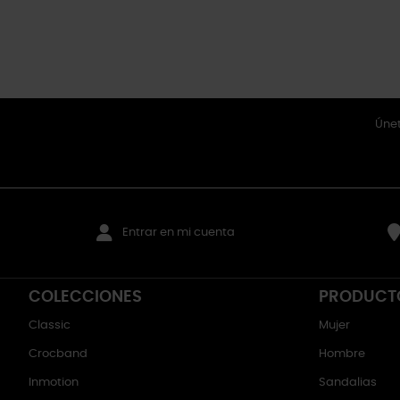
Únet
Entrar en mi cuenta
COLECCIONES
PRODUCT
Classic
Mujer
Crocband
Hombre
Inmotion
Sandalias