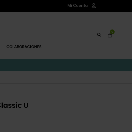
Mi Cuenta
0
COLABORACIONES
lassic U