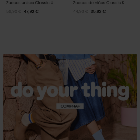
Zuecos unisex Classic Lined U
Zuecos unisex Echo U
69,99 €
55,99 €
79,90 €
47,94 €