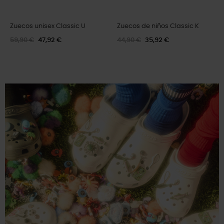
Zuecos unisex Classic Lined U
Zuecos unisex Echo U
69,99 €
55,99 €
79,90 €
47,94 €