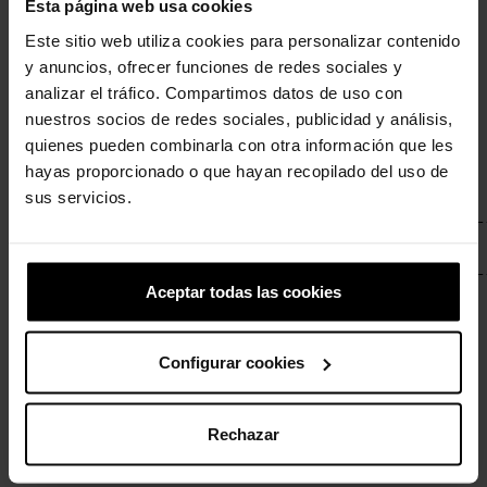
Esta página web usa cookies
● Número de pedido:
_______________________
Este sitio web utiliza cookies para personalizar contenido
● Pedido realizado el:
___ / ___ /
y anuncios, ofrecer funciones de redes sociales y
20___
analizar el tráfico. Compartimos datos de uso con
● Pedido recibido el:
___ / ___ /
nuestros socios de redes sociales, publicidad y análisis,
20___
quienes pueden combinarla con otra información que les
● Nombre y apellidos del/los
hayas proporcionado o que hayan recopilado del uso de
consumidor/es:
sus servicios.
____________________________
● Domicilio del/los consumidor/es:
____________________________
Aceptar todas las cookies
Firma del/los consumidor/es
(solo si el
presente formulario se presenta en papel):
Fecha:
___ / ___ / 20___
Configurar cookies
Información adicional sobre las
Rechazar
consecuencias del desistimiento: