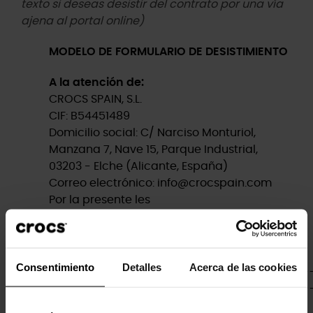
texto si deseas desistir del contrato por una vía
ajena al portal online)
MODELO DE FORMULARIO DE DESISTIMIENTO
A la atención de:
CROCS SPAIN, S.L.
CIF: B54451489
Domicilio social: C/ Narciso Monturiol,
Manzana 7, Nave 15, Parque Industrial,
03203 - Elche (Alicante, España)
Correo electrónico: info@crocspain.com
Por la presente les
comunico/comunicamos que
desisto/desistimos del contrato de venta
del/los siguiente/s producto/s:
Consentimiento
Detalles
Acerca de las cookies
_______________________________
__________________________________
producto/s).