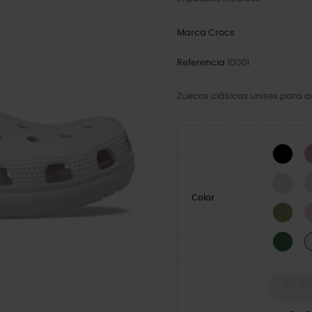
Marca
Crocs
Referencia
10001
Zuecos clásicos unisex para a
Blac
Line
Color
Arm
Fiel
36-37