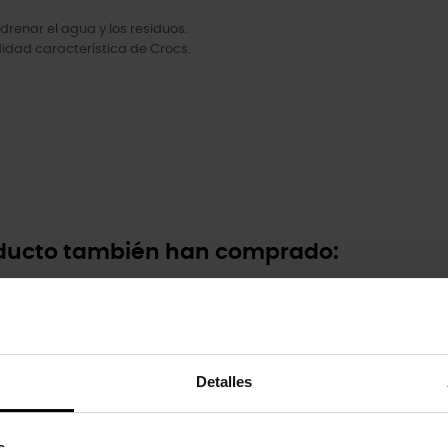
drenar el agua y los residuos.
idad característica de Crocs.
oducto también han comprado:
Detalles
s