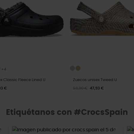
+4
x Classic Fleece Lined U
Zuecos unisex Tweed U
93 €
59,90 €
47,93 €
Etiquétanos con #CrocsSpain