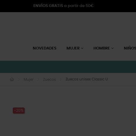
ENVÍOS GRATIS
a partir de 50€
NOVEDADES
MUJER
HOMBRE
NIÑO
Zuecos unisex Classic U
Mujer
Zuecos
-20%