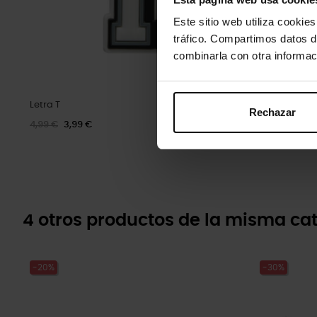
Este sitio web utiliza cookie
tráfico. Compartimos datos d
combinarla con otra informac
Letra T
Hashtag
Rechazar
4,99 €
3,99 €
4,99 €
3,99 
4 otros productos de la misma cat
-20%
-30%