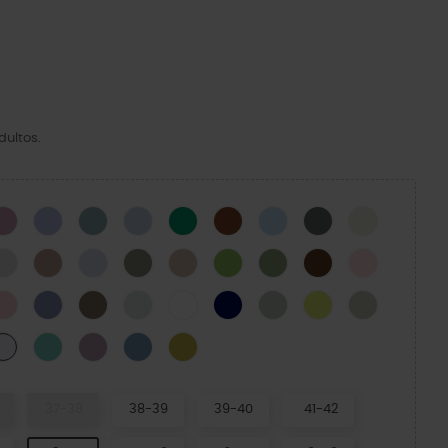
dultos.
k
Hydrangea
Mystic Purple
Pond
Blue Calcite
Green Ivy
Cognac
Blue Frost
Slate Grey
Bone
n
Atmosphere
Latte
Dreamscape
Elephant
Quartz
Kiwi
Moss-X
Coffee
Pink Milk
y Green
Powder Pink
Blue Haze
Taupe
Mint Tint
White
Navy
Plaster
Acidity
Meteor
d Green
Retro
Dusty Lilac
Astro Blue
Meadow
Grape Ice
37-38
38-39
39-40
41-42