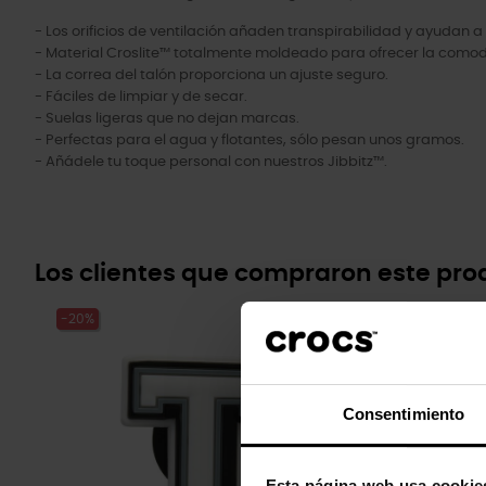
- Los orificios de ventilación añaden transpirabilidad y ayudan a 
- Material Croslite™ totalmente moldeado para ofrecer la comod
- La correa del talón proporciona un ajuste seguro.
- Fáciles de limpiar y de secar.
- Suelas ligeras que no dejan marcas.
- Perfectas para el agua y flotantes, sólo pesan unos gramos.
- Añádele tu toque personal con nuestros Jibbitz™.
Los clientes que compraron este pr
-20%
-20%
Consentimiento
Esta página web usa cookie