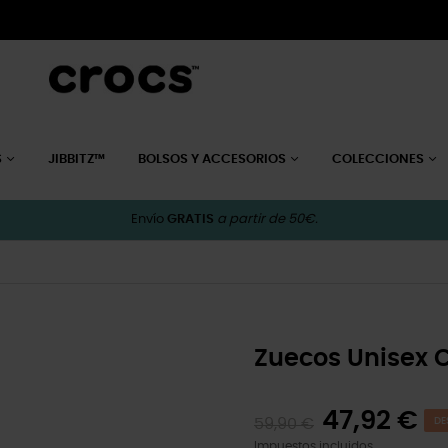
S
JIBBITZ™
BOLSOS Y ACCESORIOS
COLECCIONES
Envío
GRATIS
a partir de 50€.
Zuecos Unisex C
47,92 €
59,90 €
DE
Impuestos incluidos