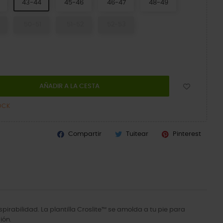
43-44
45-46
46-47
48-49
50-51
51-52
52-53
AÑADIR A LA CESTA
OCK
Compartir
Tuitear
Pinterest
pirabilidad. La plantilla Croslite™ se amolda a tu pie para
ión.