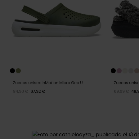
Zuecos unisex InMotion Micro Geo U
Zuecos unise
84,90 €
67,92 €
69,99 €
48,