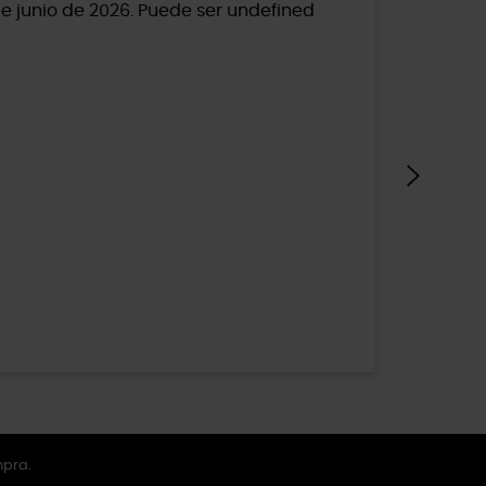
mpra.