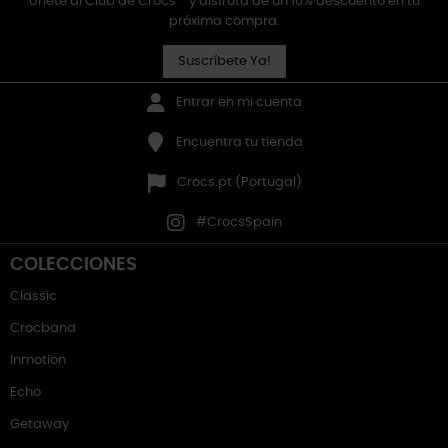
Únete al Club de Crocs™ y disfruta de un 10% descuento en tu
próxima compra.
Suscríbete Ya!
Entrar en mi cuenta
Encuentra tu tienda
Crocs.pt (Portugal)
#CrocsSpain
COLECCIONES
Classic
Crocband
Inmotion
Echo
Getaway