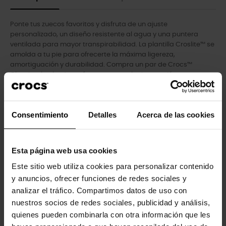
Ponte tus zuecos favoritos y disfruta de un ajuste
personalizado, un diseño resistente al agua y una puntera
ventilada para mayor transpirabilidad. La plantilla Croslite™ se
amolda a tu pie para ofrecerte la máxima ligereza,
amortiguación y durabilidad. Compra un par de Crocs™
Classic, el calzado perfecto para cualquier ocasión.
- Los orificios de ventilación añaden transpirabilidad y ayudan
a drenar el agua y los residuos.
- Material Croslite™ totalmente moldeado para ofrecer la
Consentimiento
Detalles
Acerca de las cookies
comodidad característica de Crocs.
- La correa del talón proporciona un ajuste seguro.
- Fáciles de limpiar y de secar.
Esta página web usa cookies
- Suelas ligeras que no dejan marcas.
- Perfectas para el agua y flotantes, sólo pesan unos gramos.
Este sitio web utiliza cookies para personalizar contenido
- Añádele tu toque personal con nuestros Jibbitz™.
y anuncios, ofrecer funciones de redes sociales y
analizar el tráfico. Compartimos datos de uso con
nuestros socios de redes sociales, publicidad y análisis,
quienes pueden combinarla con otra información que les
Los clientes que compraron este