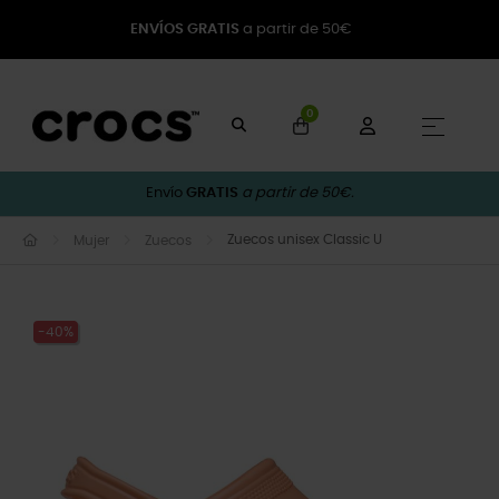
ENVÍOS GRATIS
a partir de 50€
0
Naveg
☰
Envío
GRATIS
a partir de 50€.
Zuecos unisex Classic U
Mujer
Zuecos
-40%