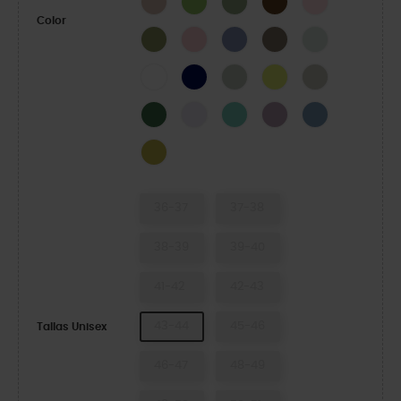
Color
Army Green
Powder Pink
Blue Haze
Taupe
Mint Tint
White
Navy
Plaster
Acidity
Meteor
Field Green
Grape Ice
Retro
Dusty Lilac
Astro Blue
Meadow
36-37
37-38
38-39
39-40
41-42
42-43
43-44
45-46
Tallas Unisex
46-47
48-49