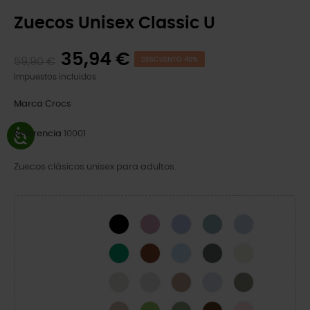
Zuecos Unisex Classic U
35,94 €
59,90 €
DESCUENTO 40%
Impuestos incluidos
Marca
Crocs
Referencia
10001
Zuecos clásicos unisex para adultos.
Black
Hydrangea
Mystic Purple
Pond
Blue Calcite
Green Ivy
Cognac
Blue Frost
Slate Grey
Bone
Linen
Atmosphere
Latte
Dreamscape
Elephant
Quartz
Kiwi
Moss-X
Coffee
Pink Milk