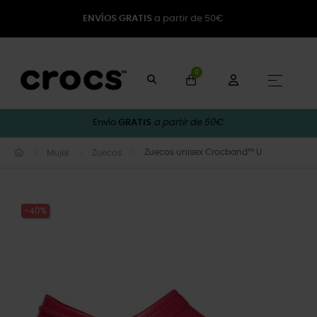
ENVÍOS GRATIS
a partir de 50€
0
Naveg
☰
Envío
GRATIS
a partir de 50€.
Zuecos unisex Crocband™ U
Mujer
Zuecos
-40%