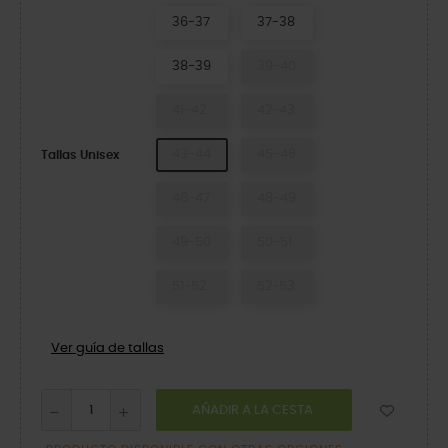
36-37
37-38
38-39
39-40
41-42
42-43
43-44
45-46
Tallas Unisex
46-47
48-49
49-50
50-51
51-52
52-53
Ver guía de tallas
AÑADIR A LA CESTA