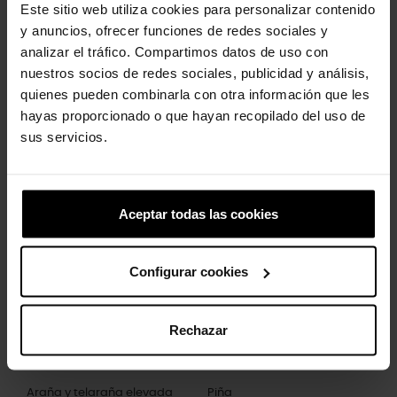
Este sitio web utiliza cookies para personalizar contenido
- Resistentes al agua y flotantes; pesan solo unos gramos.
y anuncios, ofrecer funciones de redes sociales y
- Material Croslite™ totalmente moldeado para una
amortiguación ligera y mayor comodidad.
analizar el tráfico. Compartimos datos de uso con
- Correa pivotante en el talón para un ajuste más seguro.
nuestros socios de redes sociales, publicidad y análisis,
- Añádele tu toque personal con nuestros Jibbitz™.
quienes pueden combinarla con otra información que les
hayas proporcionado o que hayan recopilado del uso de
sus servicios.
Los clientes que compraron este
producto también han comprado:
Aceptar todas las cookies
-20%
-20%
Configurar cookies
Rechazar
Araña y telaraña elevada
Piña