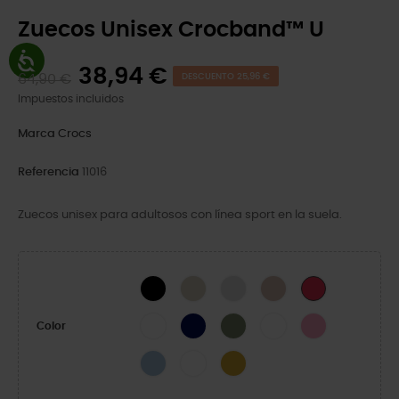
Zuecos Unisex Crocband™ U
38,94 €
64,90 €
DESCUENTO 25,96 €
Impuestos incluidos
Marca
Crocs
Referencia
11016
Zuecos unisex para adultosos con línea sport en la suela.
Black
Stucco/Melon
Atmosphere
Quartz
Digital Raspberr
White
Navy
Cargo
White/Starfish
Pink Lemonade
Color
Blue Frost/Guava
White/Serene Green
Turmeric