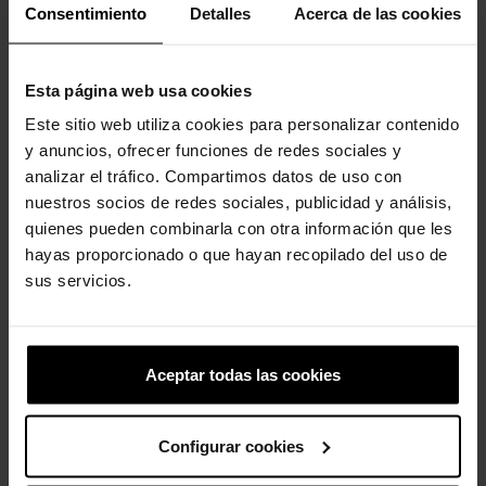
Consentimiento
Detalles
Acerca de las cookies
Esta página web usa cookies
Este sitio web utiliza cookies para personalizar contenido
y anuncios, ofrecer funciones de redes sociales y
Reciclaje
Pokemon 5
analizar el tráfico. Compartimos datos de uso con
nuestros socios de redes sociales, publicidad y análisis,
4,99 €
3,99 €
4,99 €
3,99 €
quienes pueden combinarla con otra información que les
hayas proporcionado o que hayan recopilado del uso de
sus servicios.
4 otros productos de la misma
categoría:
Aceptar todas las cookies
-20%
Configurar cookies