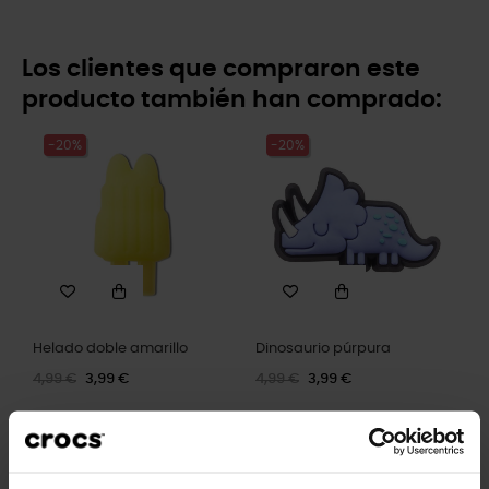
Los clientes que compraron este
producto también han comprado:
-20%
-20%
Helado doble amarillo
Dinosaurio púrpura
4,99 €
3,99 €
4,99 €
3,99 €
-20%
-20%