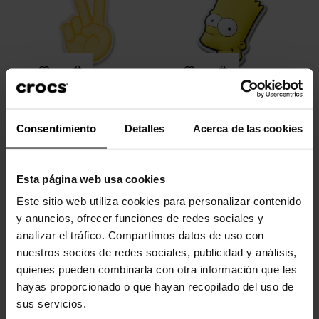
Signo de la paz con la mano
Bart Los Simpson
Consentimiento
Detalles
Acerca de las cookies
4,99 €
3,99 €
4,99 €
3,99 €
Esta página web usa cookies
-20%
-20%
Este sitio web utiliza cookies para personalizar contenido
y anuncios, ofrecer funciones de redes sociales y
analizar el tráfico. Compartimos datos de uso con
nuestros socios de redes sociales, publicidad y análisis,
quienes pueden combinarla con otra información que les
hayas proporcionado o que hayan recopilado del uso de
sus servicios.
Baloncesto
NBA Chicago Bulls