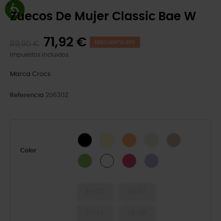
Zuecos De Mujer Classic Bae W
71,92 €
89,90 €
DESCUENTO 20%
Impuestos incluidos
Marca
Crocs
Referencia
206302
Black
Daylily
Orangesicle
Bone
Quartz
Color
Kiwi
Dragon Fruit
Mauve Mist
White
34-35
36-37
37-38
38-39