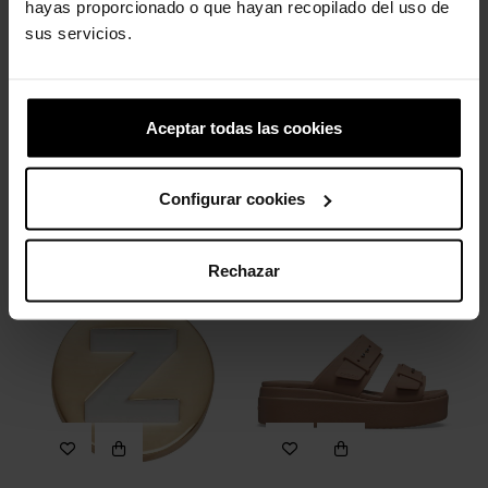
hayas proporcionado o que hayan recopilado del uso de
sus servicios.
Aceptar todas las cookies
Flor de ganchillo azul
Hada sabueso basset
Configurar cookies
5,99 €
4,79 €
4,99 €
3,99 €
Rechazar
-20%
-20%