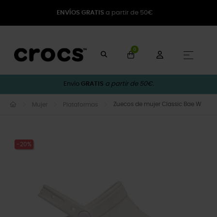
ENVÍOS GRATIS
a partir de 50€
0
Naveg
☰
Envío
GRATIS
a partir de 50€.
Zuecos de mujer Classic Bae W
Mujer
Plataformas
-20%