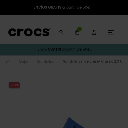
ENVÍOS GRATIS
a partir de 50€
0
Naveg
☰
Envío
GRATIS
a partir de 50€.
Sandalias slide unisex Classic 2.0 U
Mujer
Sandalias
-20%