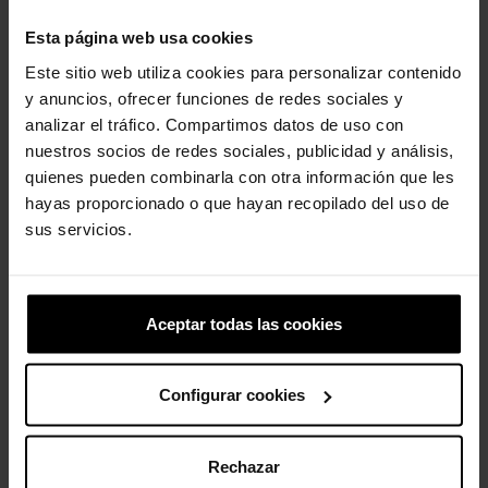
Detalles:
Esta página web usa cookies
Parte superior tipo chancla inspirada en el Classic Clog
Increíblemente ligero y divertido de llevar
Este sitio web utiliza cookies para personalizar contenido
Fácil de limpiar y de secado rápido
y anuncios, ofrecer funciones de redes sociales y
Plantillas de espuma Croslite™ con copas profundas para
analizar el tráfico. Compartimos datos de uso con
una comodidad duradera
nuestros socios de redes sociales, publicidad y análisis,
Personalizable con charms Jibbitz™
Iconic Crocs Comfort™: ligero. Flexible. Comodidad de 36
quienes pueden combinarla con otra información que les
grados.
hayas proporcionado o que hayan recopilado del uso de
sus servicios.
Los clientes que compraron este
Aceptar todas las cookies
producto también han comprado:
-20%
-20%
Configurar cookies
Rechazar