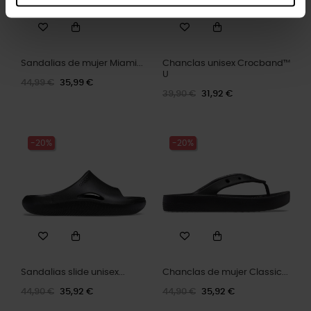
Sandalias de mujer Miami...
Chanclas unisex Crocband™
U
44,99 €
35,99 €
39,90 €
31,92 €
-20%
-20%
Sandalias slide unisex...
Chanclas de mujer Classic...
44,90 €
35,92 €
44,90 €
35,92 €