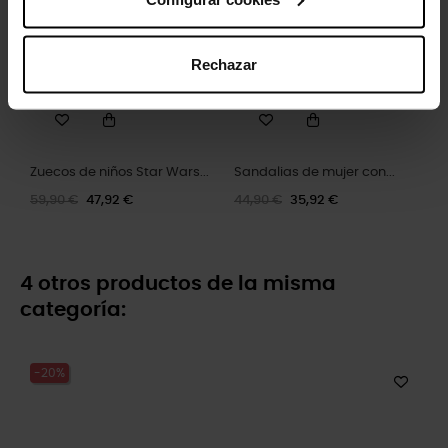
Rechazar
Zuecos de niños Star Wars...
Sandalias de mujer con...
59,90 €
47,92 €
44,90 €
35,92 €
4 otros productos de la misma
categoría:
-20%