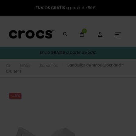
ENVÍOS GRATIS
a partir de 50€
0
Naveg
☰
Envío
GRATIS
a partir de 50€.
Sandalias de niños Crocband™
Niños
Sandalias
Cruiser T
-40%