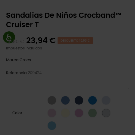
Sandalias De Niños Crocband™
Cruiser T
23,94 €
39,90 €
DESCUENTO 15,96 €
Impuestos incluidos
Marca
Crocs
Referencia
209424
Slate Grey/Acidity
Bijou Blue/Light Grey
Navy/Varsity Red
Blue Bolt/Venetian Blue
Dreamscape/Ca
Ballerina/Lavender
Sandstone
Bubble
Fair Green/Dusty Green
MOONLIGHT/ATM
Color
VENETIAN/BLUE BOLT