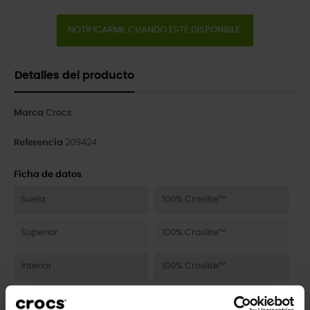
NOTIFICARME CUANDO ESTÉ DISPONIBLE.
Detalles del producto
Marca
Crocs
Referencia
209424
Ficha de datos
Suela
100% Croslite™
Superior
100% Croslite™
Interior
100% Croslite™