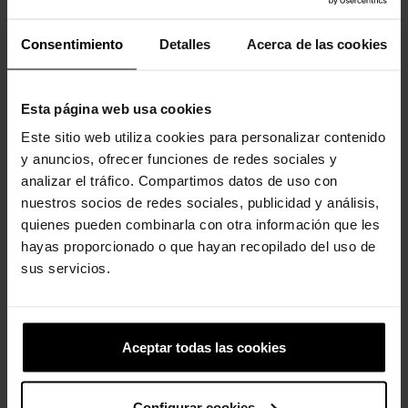
Consentimiento
Detalles
Acerca de las cookies
Los clientes que compraron este
producto también han comprado:
Esta página web usa cookies
-20%
-20%
Este sitio web utiliza cookies para personalizar contenido
y anuncios, ofrecer funciones de redes sociales y
analizar el tráfico. Compartimos datos de uso con
nuestros socios de redes sociales, publicidad y análisis,
quienes pueden combinarla con otra información que les
hayas proporcionado o que hayan recopilado del uso de
sus servicios.
Zuecos unisex InMotion...
Sandalias de niños
Crocband™ K
74,90 €
59,92 €
39,99 €
31,99 €
Aceptar todas las cookies
-20%
-20%
Configurar cookies