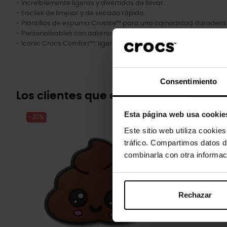
- Increíblemente ligeras y divertidas de llevar.
- Fáciles de limpiar y de secado rápido.
- Plantillas de espuma Croslite™ para una comodidad duradera
- Personalizables con adornos Jibbitz™.
- Iconic Crocs Comfort™: ligeras, flexibles y con comodidad en 3
Consentimiento
Los clientes que compraron este pr
Esta página web usa cookie
-20%
-20%
Este sitio web utiliza cookie
tráfico. Compartimos datos d
combinarla con otra informac
Rechazar