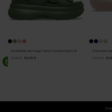
Sandalias de mujer Soho Frosted Sport W
Chanclas de
79,90 €
63,92 €
44,99 €
31,
Únet