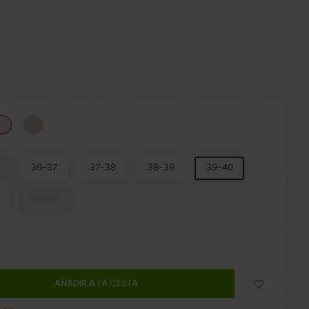
k
Dulcé
Pink Milk
36-37
37-38
38-39
39-40
42-43
AÑADIR A LA CESTA