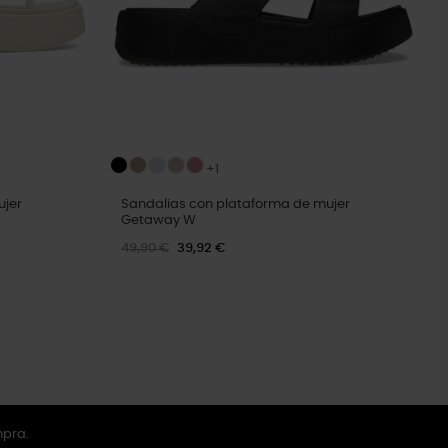
+1
ujer
Sandalias con plataforma de mujer
Getaway W
49,90 €
39,92 €
mpra.