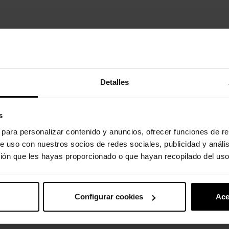
.
60 grados.
Detalles
oducto también han comprado:
s
-30%
s para personalizar contenido y anuncios, ofrecer funciones de re
e uso con nuestros socios de redes sociales, publicidad y análi
ión que les hayas proporcionado o que hayan recopilado del uso
Configurar cookies
Ace