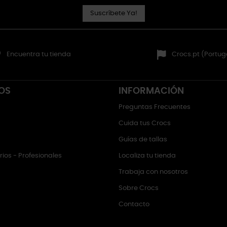
Suscríbete Ya!
Encuentra tu tienda
Crocs.pt (Portug
OS
INFORMACIÓN
Preguntas Frecuentes
Cuida tus Crocs
Guías de tallas
ios - Profesionales
Localiza tu tienda
Trabaja con nosotros
Sobre Crocs
Contacto