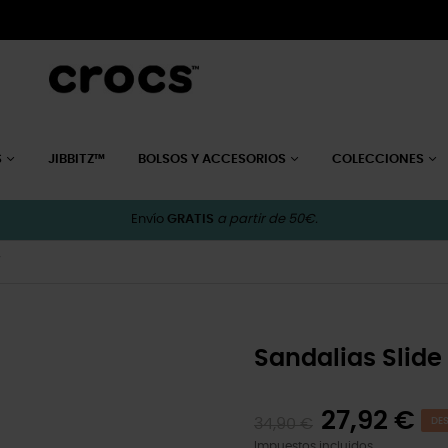
S
JIBBITZ™
BOLSOS Y ACCESORIOS
COLECCIONES
Envío
GRATIS
a partir de 50€.
W
Sandalias Slide
27,92 €
34,90 €
DE
Impuestos incluidos