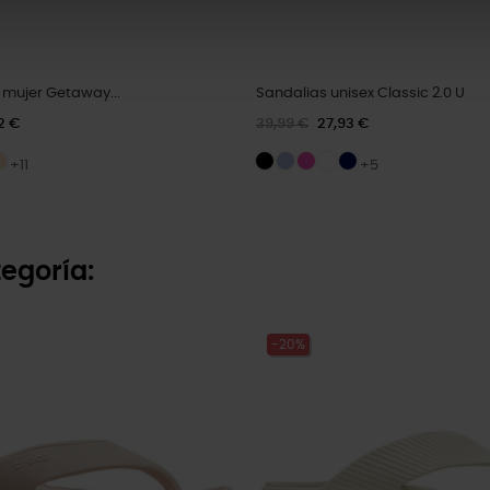
 mujer Getaway...
Sandalias unisex Classic 2.0 U
2 €
39,99 €
27,93 €
+11
+5
egoría:
-20%