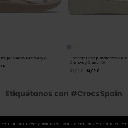
 mujer Mellow Recovery W
Chanclas con plataforma de m
Getaway Groove W
43 €
54,99 €
43,99 €
Etiquétanos con #CrocsSpain
e al Club de Crocs™ y disfruta de un 10% descuento en tu próxima co