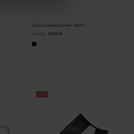
Zuecos unisex Spider-Man™...
79,90 €
63,92 €
-20%