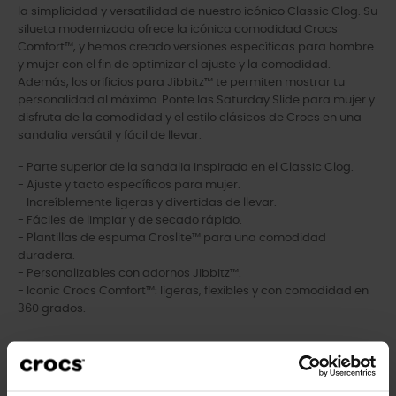
la simplicidad y versatilidad de nuestro icónico Classic Clog. Su
silueta modernizada ofrece la icónica comodidad Crocs
Comfort™, y hemos creado versiones específicas para hombre
y mujer con el fin de optimizar el ajuste y la comodidad.
Además, los orificios para Jibbitz™ te permiten mostrar tu
personalidad al máximo. Ponte las Saturday Slide para mujer y
disfruta de la comodidad y el estilo clásicos de Crocs en una
sandalia versátil y fácil de llevar.
- Parte superior de la sandalia inspirada en el Classic Clog.
- Ajuste y tacto específicos para mujer.
- Increíblemente ligeras y divertidas de llevar.
- Fáciles de limpiar y de secado rápido.
- Plantillas de espuma Croslite™ para una comodidad
duradera.
- Personalizables con adornos Jibbitz™.
- Iconic Crocs Comfort™: ligeras, flexibles y con comodidad en
360 grados.
Los clientes que compraron este