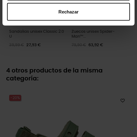
Rechazar
Sandalias unisex Classic 2.0
Zuecos unisex Spider-
U
Man™...
39,99 €
27,93 €
79,90 €
63,92 €
4 otros productos de la misma
categoría:
-20%