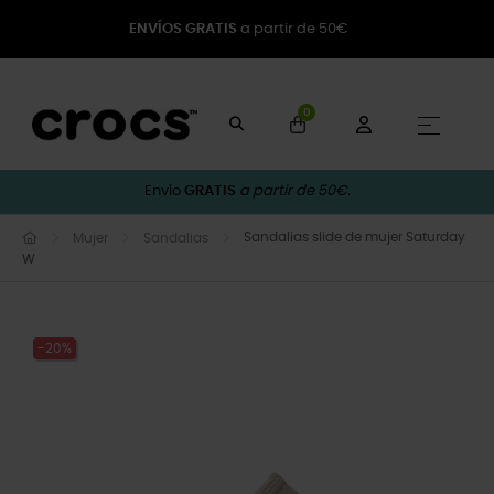
ENVÍOS GRATIS
a partir de 50€
0
Naveg
☰
Envío
GRATIS
a partir de 50€.
Sandalias slide de mujer Saturday
Mujer
Sandalias
W
-20%