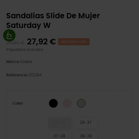
Sandalias Slide De Mujer
Saturday W
27,92 €
34,90 €
DESCUENTO 20%
Impuestos incluidos
Marca
Crocs
Referencia
213294
Black
Pink Milk
Dulcé
Color
34-35
36-37
37-38
38-39