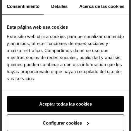
producto también han comprado:
Consentimiento
Detalles
Acerca de las cookies
-20%
-20%
Esta página web usa cookies
Este sitio web utiliza cookies para personalizar contenido
y anuncios, ofrecer funciones de redes sociales y
analizar el tráfico. Compartimos datos de uso con
nuestros socios de redes sociales, publicidad y análisis,
quienes pueden combinarla con otra información que les
hayas proporcionado o que hayan recopilado del uso de
Caca
Sandalias de mujer
sus servicios.
Getaway...
4,99 €
3,99 €
44,90 €
35,92 €
Aceptar todas las cookies
-30%
-20%
Configurar cookies