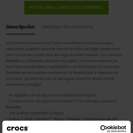
NOTIFICARME CUANDO ESTÉ DISPONIBLE.
Descripción
Detalles del producto
¡Encuentra tu aventura! Estas sandalias multiusos súper
versátiles pueden llevarte desde la orilla del lago hasta una
cita nocturna y todo tipo de lugares intermedios. Las correas
flexibles y cómodas abrazan tus pies y al mismo tiempo te
permiten ponértelos y quitártelos con facilidad. Las ranuras
flexibles en las suelas aumentan la flexibilidad y mejoran la
tracción. ¡Si estarás cerca del agua, querrás llevar estas
sandalias contigo!
- Amigable con el agua e increíblemente ligero.
- Construcción de espuma Croslite™ con correas suaves y
flexibles.
- Las suelas canalizan el agua.
- Iconic Crocs Comfort™: ligero. Flexible. Comodidad de 36
grados.