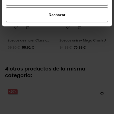
Rechazar
Zuecos de mujer Classic...
Zuecos unisex Mega Crush U
69,90 €
55,92 €
94,99 €
75,99 €
4 otros productos de la misma
categoría:
-20%