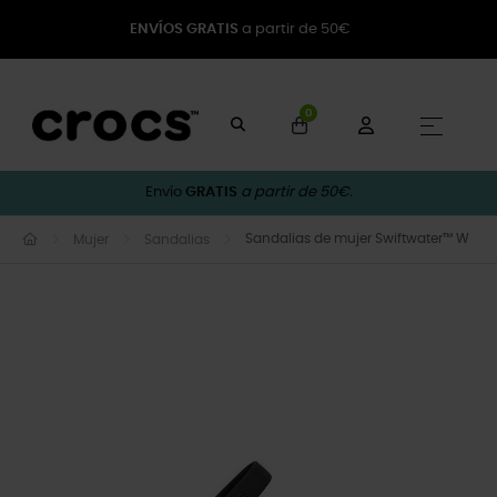
ENVÍOS GRATIS
a partir de 50€
0
Naveg
☰
Envío
GRATIS
a partir de 50€.
Sandalias de mujer Swiftwater™ W
Mujer
Sandalias