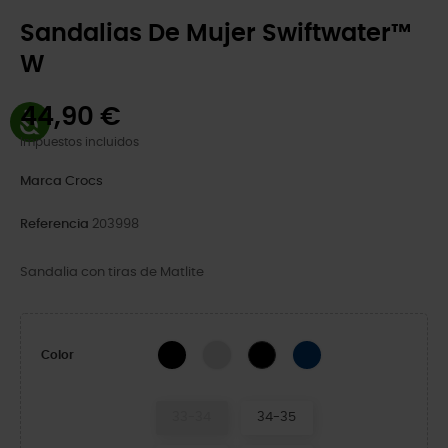
Sandalias De Mujer Swiftwater™
W
44,90 €
Impuestos incluidos
Marca
Crocs
Referencia
203998
Sandalia con tiras de Matlite
Black/White
Atmosphere
Navy/White
Black/Black
Color
33-34
34-35