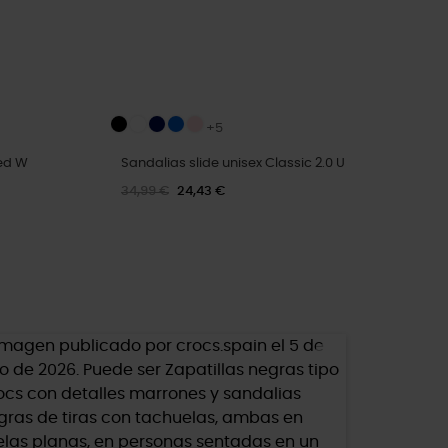
+5
ed W
Sandalias slide unisex Classic 2.0 U
34,99 €
24,43 €