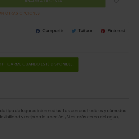
AÑADIR A LA CESTA
ON OTRAS OPCIONES
Compartir
Tuitear
Pinterest
TIFICARME CUANDO ESTÉ DISPONIBLE.
odo tipo de lugares intermedios. Las correas flexibles y cómodas
exibilidad y mejoran la tracción. ¡Si estarás cerca del agua,