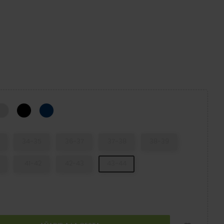
k/White
Atmosphere
Black/Black
Navy/White
34-35
36-37
37-38
38-39
41-42
42-43
43-44