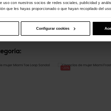
e uso con nuestros socios de redes sociales, publicidad y análi
ión que les hayas proporcionado o que hayan recopilado del uso
os Classic K
Zuecos de mujer Classic...
2 €
69,90 €
55,92 €
+59
+17
Configurar cookies
Ace
egoría:
-20%