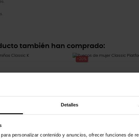
es.
s.
oducto también han comprado:
-20%
Detalles
s
s para personalizar contenido y anuncios, ofrecer funciones de re