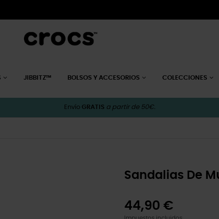
S
JIBBITZ™
BOLSOS Y ACCESORIOS
COLECCIONES
Envío
GRATIS
a partir de 50€.
Sandalias De M
44,90 €
Impuestos incluidos