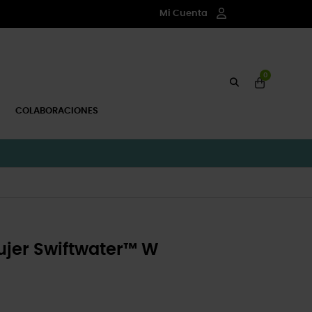
Mi Cuenta
0
COLABORACIONES
ujer Swiftwater™ W