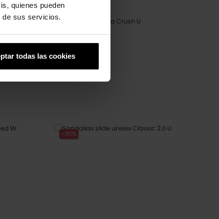
sis, quienes pueden
 de sus servicios.
Zuecos unisex Mega Crush U
94,99 €
75,99 €
+7
ptar todas las cookies
-30%