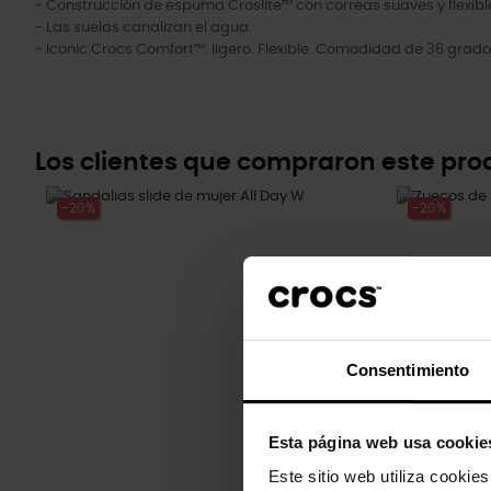
- Construcción de espuma Croslite™ con correas suaves y flexibl
- Las suelas canalizan el agua.
- Iconic Crocs Comfort™: ligero. Flexible. Comodidad de 36 grado
Los clientes que compraron este pr
-20%
-20%
Consentimiento
Esta página web usa cookie
Este sitio web utiliza cookie