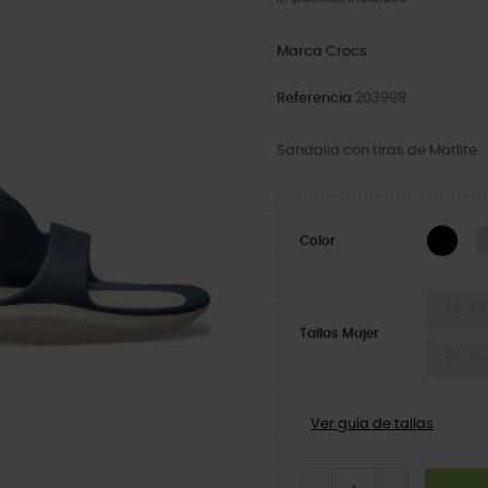
Marca
Crocs
Referencia
203998
Sandalia con tiras de Matlite
Blac
Color
33-34
Tallas Mujer
39-40
Ver guía de tallas