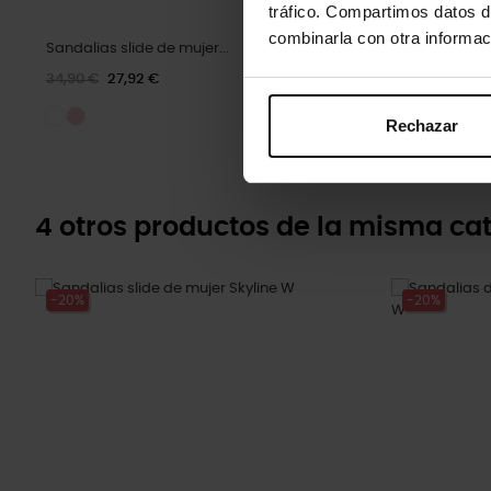
tráfico. Compartimos datos d
combinarla con otra informac
Sandalias slide de mujer...
Zuecos de niñ
34,90 €
27,92 €
44,90 €
35,9
Rechazar
4 otros productos de la misma cat
-20%
-20%