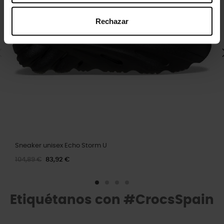
Rechazar
Sneaker unisex Echo Storm U
104,89 €
83,92 €
Etiquétanos con #CrocsSpain