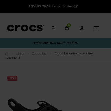
ENVÍOS GRATIS
a partir de 50€
0
Naveg
☰
Envío
GRATIS
a partir de 50€.
Zapatillas unisex Nova Trek
Mujer
Zapatillas
Cordura U
-20%