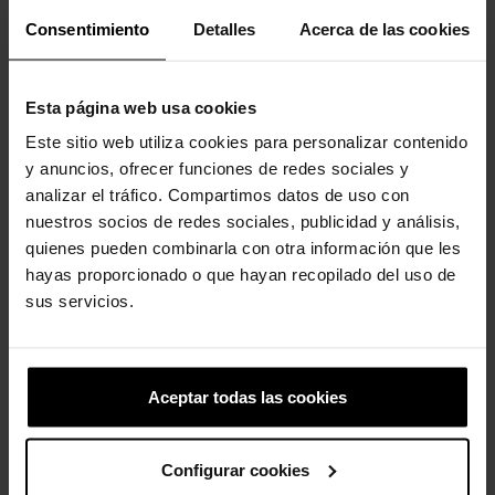
Consentimiento
Detalles
Acerca de las cookies
Detalles del producto
Esta página web usa cookies
Marca
Crocs
Este sitio web utiliza cookies para personalizar contenido
Referencia
211045
y anuncios, ofrecer funciones de redes sociales y
analizar el tráfico. Compartimos datos de uso con
nuestros socios de redes sociales, publicidad y análisis,
quienes pueden combinarla con otra información que les
4 otros productos de la misma
hayas proporcionado o que hayan recopilado del uso de
categoría:
sus servicios.
-20%
Aceptar todas las cookies
Configurar cookies