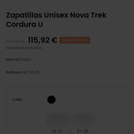
Zapatillas Unisex Nova Trek
Cordura U
115,92 €
144,90 €
DESCUENTO 20%
Impuestos incluidos
Marca
Crocs
Referencia
211045
Black
Color
33-34
34-35
36-37
37-38