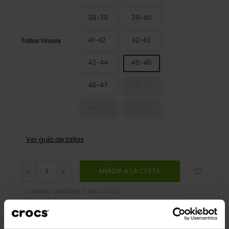
38-39
39-40
41-42
42-43
Tallas Unisex
43-44
45-46
46-47
48-49
49-50
50-51
Ver guía de tallas
AÑADIR A LA CESTA
ÚLTIMAS UNIDADES EN STOCK
Compartir
Tuitear
Pinterest