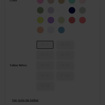
Color
Moss
Lavender
White
Navy
Plaster
Acidity
Galaxy
Celery
Neon Watermelon
Guava
Electric Sunstone
Grape Ice
Elite Blue
28-29
29-30
30-31
32-33
33-34
34-35
Tallas Niños
36-37
37-38
38-39
Ver guía de tallas