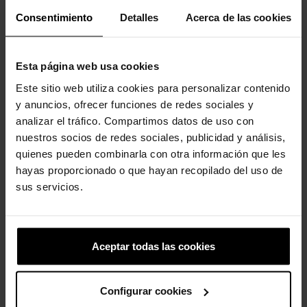
su diseño moldeado. Además, los niños pueden personalizar
Consentimiento
Detalles
Acerca de las cookies
sus zuecos Classic como quieran con nuestros exclusivos
Jibbitz™.
- Increíblemente ligeras y divertidas de llevar.
Esta página web usa cookies
- Fabricadas con nuestro innovador compuesto Croslite™, que
Este sitio web utiliza cookies para personalizar contenido
ahora contiene un 25 % de materiales biocirculares, como
y anuncios, ofrecer funciones de redes sociales y
aceite de cocina procedente de otras industrias.
*Descubre más sobre lo que estamos haciendo con el material
analizar el tráfico. Compartimos datos de uso con
Crocs Croslite™.
nuestros socios de redes sociales, publicidad y análisis,
- Ligeras, aptas para el agua y flotantes.
quienes pueden combinarla con otra información que les
- Diseñadas para mejorar la transpirabilidad.
hayas proporcionado o que hayan recopilado del uso de
- Fáciles de limpiar y de secado rápido.
sus servicios.
- Correas giratorias en el talón para un ajuste más seguro.
- Personalizables con Jibbitz™.
- La icónica comodidad de Crocs™: ligeras, flexibles y con
comodidad en 360 grados.
Aceptar todas las cookies
Los clientes que compraron este
Configurar cookies