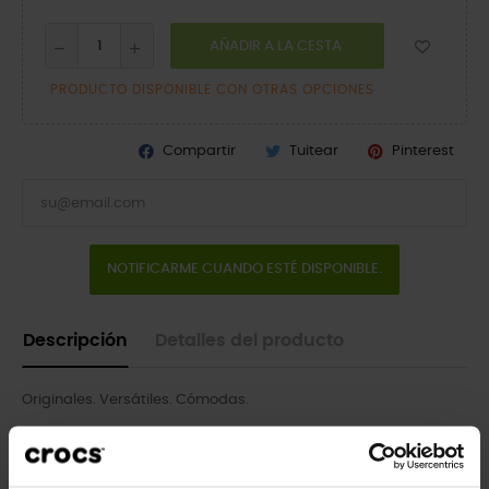
AÑADIR A LA CESTA
PRODUCTO DISPONIBLE CON OTRAS OPCIONES
Compartir
Tuitear
Pinterest
NOTIFICARME CUANDO ESTÉ DISPONIBLE.
Descripción
Detalles del producto
Originales. Versátiles. Cómodas.
¡Fáciles de poner y quitar! Al igual que el modelo Classic para
adultos, la versión infantil ofrece una comodidad y una sujeción
increíbles, gracias al material Croslite™, ligero y resistente, y a