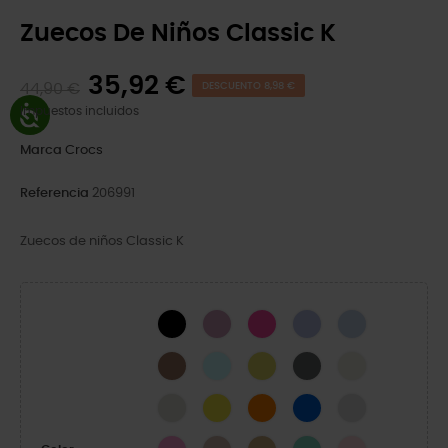
Zuecos De Niños Classic K
35,92 €
44,90 €
DESCUENTO 8,98 €
Impuestos incluidos
Marca
Crocs
Referencia
206991
Zuecos de niños Classic K
Black
Hydrangea
Pink Crush
Mystic Purple
Blue Calcite
Milk Chocolate
Aquamarine
Cyber Yellow
Slate Grey
Bone
Linen
Lemon
Orange Zing
Blue Bolt
Atmosphere
Taffy Pink
Quartz
Wheat
Lagoon
Pink Milk