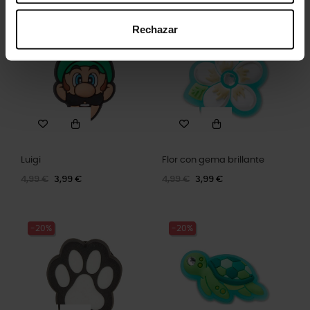
producto también han comprado:
Rechazar
-20%
-20%
Luigi
Flor con gema brillante
4,99 €
3,99 €
4,99 €
3,99 €
-20%
-20%