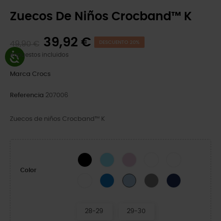
Zuecos De Niños Crocband™ K
39,92 €
49,90 €
DESCUENTO 20%
Impuestos incluidos
Marca
Crocs
Referencia
207006
Zuecos de niños Crocband™ K
Black
Ice Blue/White
Ballerina Pink
White/Navy
White/Green Ivy
Color
White/Pink Crush
Blue Bolt/Turbo Teal
Slate Grey/Navy
Navy/Red
Blue Frost/Guava
28-29
29-30