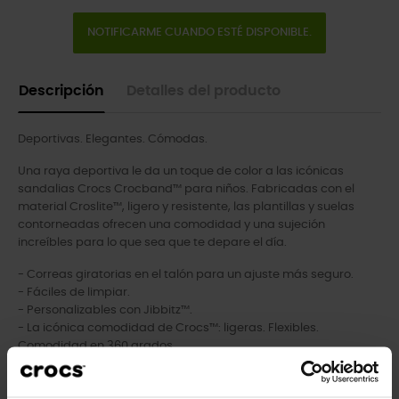
NOTIFICARME CUANDO ESTÉ DISPONIBLE.
Descripción
Detalles del producto
Deportivas. Elegantes. Cómodas.
Una raya deportiva le da un toque de color a las icónicas
sandalias Crocs Crocband™ para niños. Fabricadas con el
material Croslite™, ligero y resistente, las plantillas y suelas
contorneadas ofrecen una comodidad y una sujeción
increíbles para lo que sea que te depare el día.
- Correas giratorias en el talón para un ajuste más seguro.
- Fáciles de limpiar.
- Personalizables con Jibbitz™.
- La icónica comodidad de Crocs™: ligeras. Flexibles.
Comodidad en 360 grados.