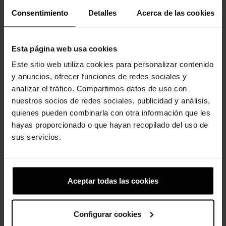
Consentimiento
Detalles
Acerca de las cookies
Los clientes que compraron este
producto también han comprado:
Esta página web usa cookies
-20%
-20%
Este sitio web utiliza cookies para personalizar contenido
y anuncios, ofrecer funciones de redes sociales y
analizar el tráfico. Compartimos datos de uso con
nuestros socios de redes sociales, publicidad y análisis,
quienes pueden combinarla con otra información que les
hayas proporcionado o que hayan recopilado del uso de
sus servicios.
Zuecos unisex Classic...
NBA Chicago Bulls
59,90 €
47,92 €
4,99 €
3,99 €
Aceptar todas las cookies
-20%
-20%
Configurar cookies