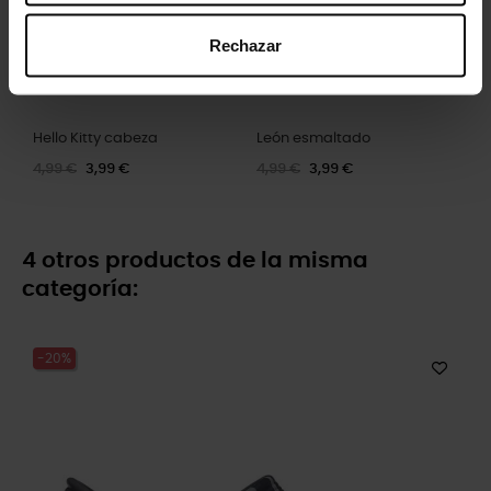
Rechazar
Hello Kitty cabeza
León esmaltado
4,99 €
3,99 €
4,99 €
3,99 €
4 otros productos de la misma
categoría:
-20%