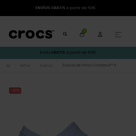
ENVÍOS GRATIS
a partir de 50€
0
Naveg
☰
Envío
GRATIS
a partir de 50€.
Zuecos de niños Crocband™ K
Niños
Zuecos
-20%