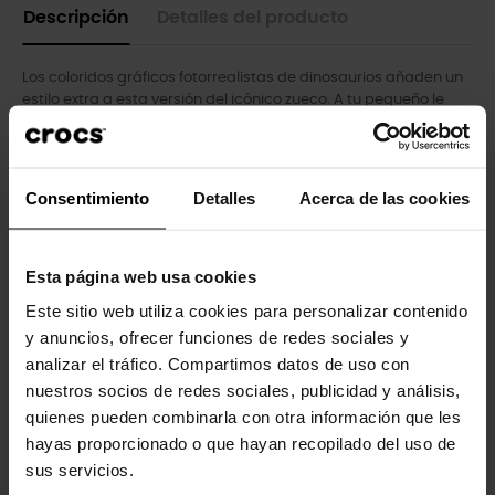
Descripción
Detalles del producto
Los coloridos gráficos fotorrealistas de dinosaurios añaden un
estilo extra a esta versión del icónico zueco. A tu pequeño le
encantarán los dinosaurios y los colores brillantes, y la
construcción de espuma Croslite™ los mantiene livianos y
fáciles de usar. Basados en la comodidad, enriquecidos con
personalidad.
Consentimiento
Detalles
Acerca de las cookies
Detalles de los zuecos Dino Classic Clog para niños:
Gráficos coloridos de dinosaurios fotorrealistas.
Esta página web usa cookies
Increíblemente ligeros y divertidos de usar.
Este sitio web utiliza cookies para personalizar contenido
y anuncios, ofrecer funciones de redes sociales y
Los puertos de ventilación agregan transpirabilidad y ayudan
analizar el tráfico. Compartimos datos de uso con
a escurrir agua y desechos.
nuestros socios de redes sociales, publicidad y análisis,
Correas pivotantes en el talón para un ajuste más seguro.
quienes pueden combinarla con otra información que les
hayas proporcionado o que hayan recopilado del uso de
Personalizables con colgantes Jibbitz™.
sus servicios.
Iconic Crocs Comfort™: Livianos. Flexibles. Comodidad de 360