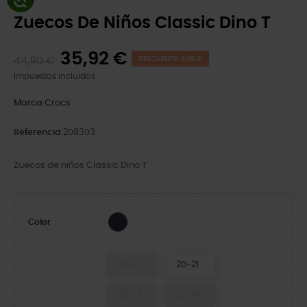
Zuecos De Niños Classic Dino T
35,92 €
44,90 €
DESCUENTO 8,98 €
Impuestos incluidos
Marca
Crocs
Referencia
208303
Zuecos de niños Classic Dino T
Deep Navy/Multi
Color
19-20
20-21
22-23
23-24