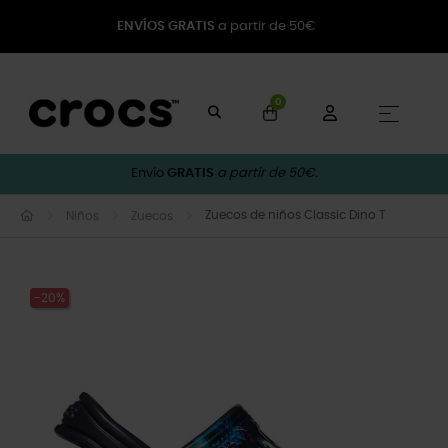
ENVÍOS GRATIS
a partir de 50€
0
Naveg
☰
Envío
GRATIS
a partir de 50€.
Zuecos de niños Classic Dino T
Niños
Zuecos
-20%