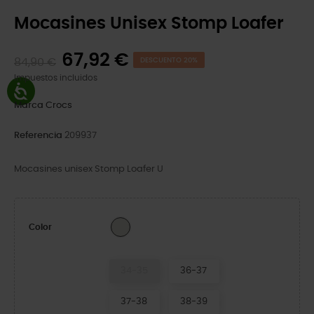
Mocasines Unisex Stomp Loafer
67,92 €
84,90 €
DESCUENTO 20%
Impuestos incluidos
Marca
Crocs
Referencia
209937
Mocasines unisex Stomp Loafer U
Linen Black
Color
34-35
36-37
37-38
38-39