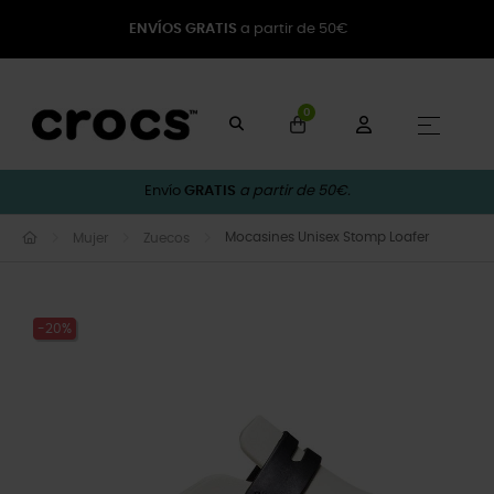
ENVÍOS GRATIS
a partir de 50€
0
Naveg
☰
Envío
GRATIS
a partir de 50€.
Mocasines Unisex Stomp Loafer
Mujer
Zuecos
-20%