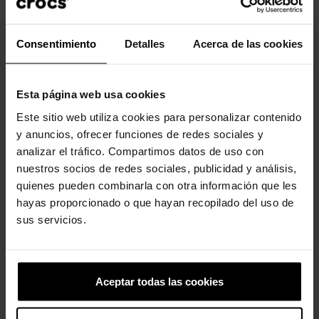
Consentimiento
Detalles
Acerca de las cookies
Los clientes que compraron este
producto también han comprado:
Esta página web usa cookies
-20%
-20%
Este sitio web utiliza cookies para personalizar contenido
y anuncios, ofrecer funciones de redes sociales y
analizar el tráfico. Compartimos datos de uso con
nuestros socios de redes sociales, publicidad y análisis,
quienes pueden combinarla con otra información que les
hayas proporcionado o que hayan recopilado del uso de
sus servicios.
Zuecos de mujer Classic...
Zuecos unisex Classic
Lined...
69,90 €
55,92 €
74,90 €
59,92 €
Aceptar todas las cookies