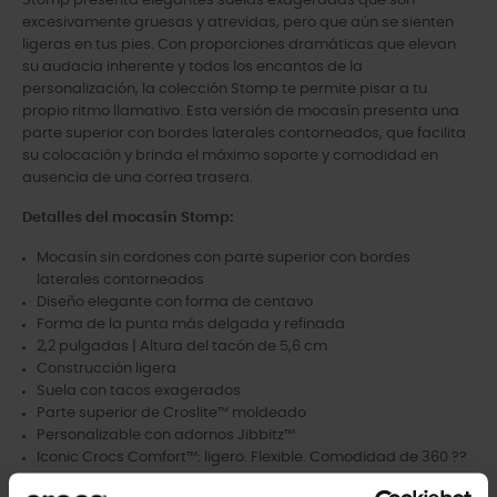
Stomp presenta elegantes suelas exageradas que son
excesivamente gruesas y atrevidas, pero que aún se sienten
ligeras en tus pies. Con proporciones dramáticas que elevan
su audacia inherente y todos los encantos de la
personalización, la colección Stomp te permite pisar a tu
propio ritmo llamativo. Esta versión de mocasín presenta una
parte superior con bordes laterales contorneados, que facilita
su colocación y brinda el máximo soporte y comodidad en
ausencia de una correa trasera.
Detalles del mocasín Stomp:
Mocasín sin cordones con parte superior con bordes
laterales contorneados
Diseño elegante con forma de centavo
Forma de la punta más delgada y refinada
2,2 pulgadas | Altura del tacón de 5,6 cm
Construcción ligera
Suela con tacos exagerados
Parte superior de Croslite™ moldeado
Personalizable con adornos Jibbitz™
Iconic Crocs Comfort™: ligero. Flexible. Comodidad de 360 ??
grados.