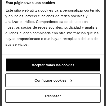
ajuste seguro.
Esta página web usa cookies
- Plantilla de espuma LiteRide™ de primera calidad,
Este sitio web utiliza cookies para personalizar contenido
supersuave, increíblemente ligera y extraordinariamente
resistente.
y anuncios, ofrecer funciones de redes sociales y
- Suela exterior Croslite totalmente moldeada que ofrece
analizar el tráfico. Compartimos datos de uso con
durabilidad y ligereza.
nuestros socios de redes sociales, publicidad y análisis,
- LiteRide™: Revolucionaria. Suavidad envolvente. Comodidad
quienes pueden combinarla con otra información que les
innovadora.
hayas proporcionado o que hayan recopilado del uso de
sus servicios.
Los clientes que compraron este
producto también han comprado:
Aceptar todas las cookies
-20%
-30%
Configurar cookies
Rechazar