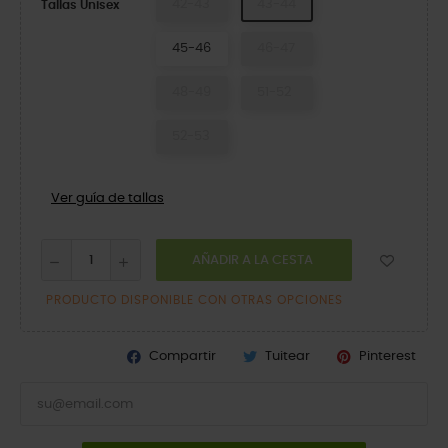
42-43
43-44
Tallas Unisex
45-46
46-47
48-49
51-52
52-53
Ver guía de tallas
AÑADIR A LA CESTA
PRODUCTO DISPONIBLE CON OTRAS OPCIONES
Compartir
Tuitear
Pinterest