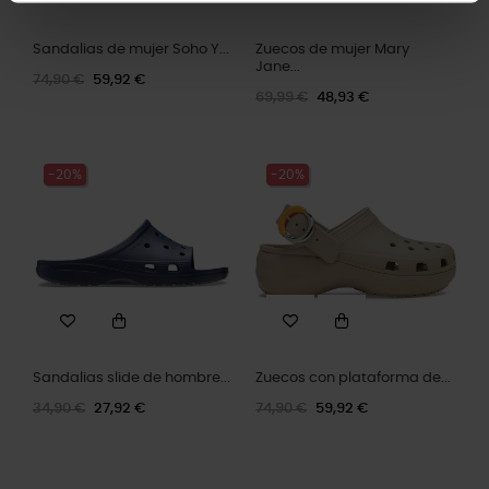
Sandalias de mujer Soho Y...
Zuecos de mujer Mary
Jane...
74,90 €
59,92 €
69,99 €
48,93 €
-20%
-20%
Sandalias slide de hombre...
Zuecos con plataforma de...
34,90 €
27,92 €
74,90 €
59,92 €