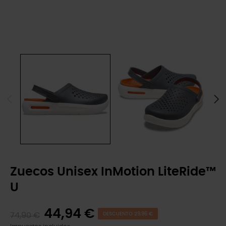
Zuecos Unisex InMotion LiteRide™
U
44,94 €
74,90 €
DESCUENTO 29,96 €