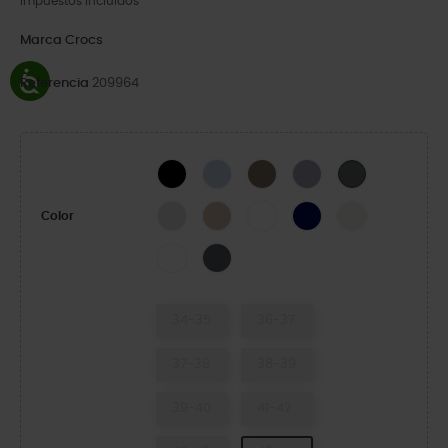
Impuestos incluidos
Marca
Crocs
Referencia
209964
Black
Blue Calcite
Taupe-X
Purple Moon
Slate Grey
Atmosphere
Quartz
White
Navy
Summit White
Color
White/White
Carbon/Multi
34-35
36-37
37-38
38-39
39-40
41-42