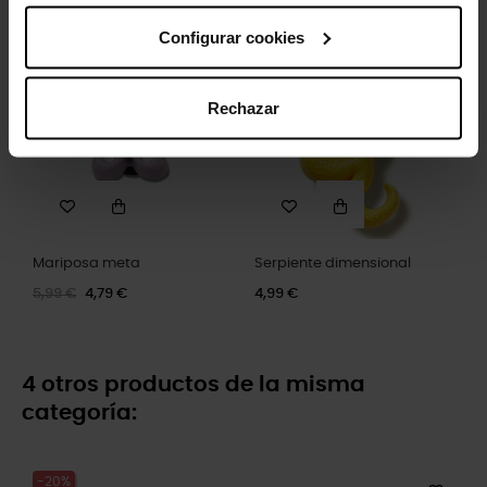
Configurar cookies
-20%
Rechazar
Mariposa meta
Serpiente dimensional
5,99 €
4,79 €
4,99 €
4 otros productos de la misma
categoría:
-20%