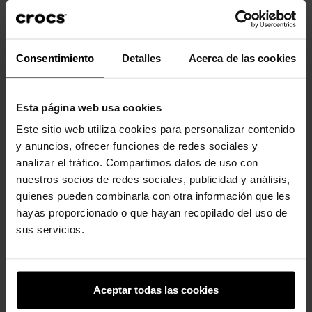
- Evita los detergentes agresivos. Sécalas en un lugar ventilado
y fresco..
- El color «Black Sand» es un gris oscuro, no negro sólido.
Consentimiento
Detalles
Acerca de las cookies
Los clientes que compraron este
Esta página web usa cookies
producto también han comprado:
Este sitio web utiliza cookies para personalizar contenido
y anuncios, ofrecer funciones de redes sociales y
-20%
-20%
analizar el tráfico. Compartimos datos de uso con
nuestros socios de redes sociales, publicidad y análisis,
quienes pueden combinarla con otra información que les
hayas proporcionado o que hayan recopilado del uso de
sus servicios.
Zuecos unisex Classic...
Zuecos unisex Classic U
Aceptar todas las cookies
59,90 €
47,92 €
59,90 €
47,92 €