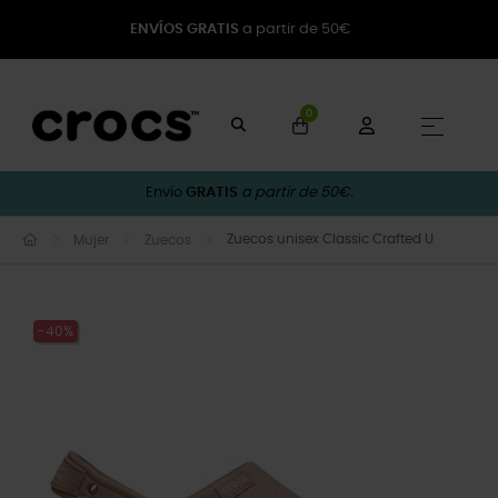
ENVÍOS GRATIS
a partir de 50€
0
Naveg
☰
Envío
GRATIS
a partir de 50€.
Zuecos unisex Classic Crafted U
Mujer
Zuecos
-40%