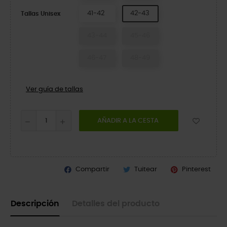
41-42
42-43
Tallas Unisex
43-44
45-46
46-47
48-49
Ver guía de tallas
AÑADIR A LA CESTA
Compartir
Tuitear
Pinterest
Descripción
Detalles del producto