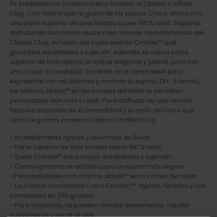
Te presentamos tu nuevo zueco favorito: el Classic Crafted
Clog. Con todo lo que te gusta de los zuecos Crocs, ahora con
una parte superior de lona lavada suave 100 % textil. Seguirás
disfrutando del mismo ajuste y las mismas características del
Classic Clog, incluida una suela exterior Croslite™ que
garantiza durabilidad y sujeción. Además, la nueva parte
superior de lona aporta un toque elegante y juvenil, junto con
una mayor comodidad. También es un lienzo ideal para
expresarte con rotuladores y mostrar tu espíritu DIY. Además,
los orificios Jibbitz™ en las correas del talón te permiten
personalizar aún más tu look. Para disfrutar de una versión
fresca e inspirada de la comodidad y el estilo de Crocs que
tanto te gustan, ponte los Classic Crafted Clog.
- Increíblemente ligeras y divertidas de llevar..
- Parte superior de lona lavada suave 100 % textil..
- Suela Croslite™ para mayor durabilidad y sujeción..
- Correa giratoria en el talón para un ajuste más seguro..
- Personalizables con charms Jibbitz™ en la correa del talón..
- La icónica comodidad Crocs Comfort™: ligeras, flexibles y con
comodidad en 360 grados..
- Para limpiarlas, se pueden remojar brevemente, cepillar
suavemente y secar al aire..