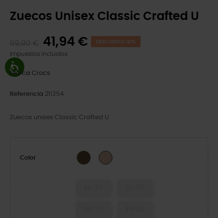
Zuecos Unisex Classic Crafted U
41,94 €
69,90 €
DESCUENTO 40%
Impuestos incluidos
Marca
Crocs
Referencia
211354
Zuecos unisex Classic Crafted U
Espresso
Pink Caramel
Color
36-37
37-38
38-39
39-40