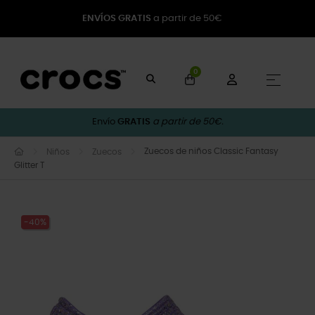
ENVÍOS GRATIS
a partir de 50€
0
Naveg
☰
Envío
GRATIS
a partir de 50€.
Zuecos de niños Classic Fantasy
Niños
Zuecos
Glitter T
-40%