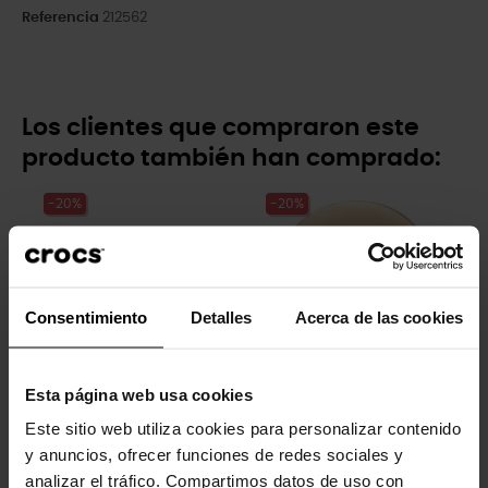
Referencia
212562
Los clientes que compraron este
producto también han comprado:
-20%
-20%
Consentimiento
Detalles
Acerca de las cookies
Esta página web usa cookies
Pelota de tenis con textura
Letra dorada U
Este sitio web utiliza cookies para personalizar contenido
4,99 €
3,99 €
5,99 €
4,79 €
y anuncios, ofrecer funciones de redes sociales y
analizar el tráfico. Compartimos datos de uso con