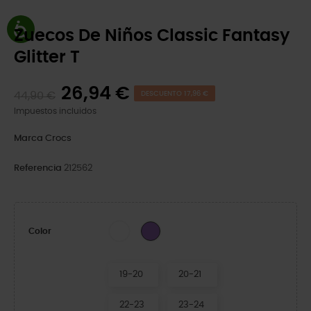
Zuecos De Niños Classic Fantasy
Glitter T
26,94 €
44,90 €
DESCUENTO 17,96 €
Impuestos incluidos
Marca
Crocs
Referencia
212562
White
Purple
Color
19-20
20-21
22-23
23-24