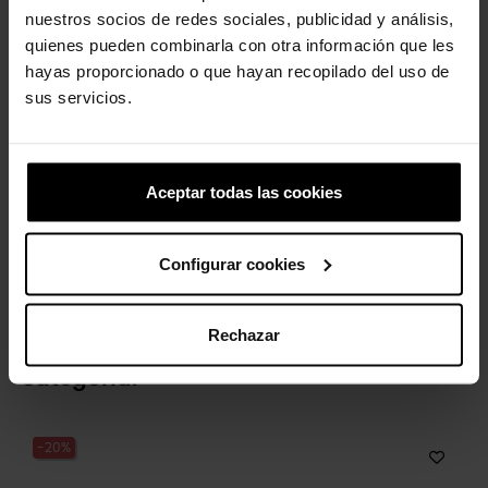
nuestros socios de redes sociales, publicidad y análisis,
-20%
-20%
quienes pueden combinarla con otra información que les
hayas proporcionado o que hayan recopilado del uso de
sus servicios.
Aceptar todas las cookies
Zuecos de niños Classic...
Letra dorada J
49,90 €
39,92 €
5,99 €
4,79 €
Configurar cookies
Rechazar
4 otros productos de la misma
categoría:
-20%