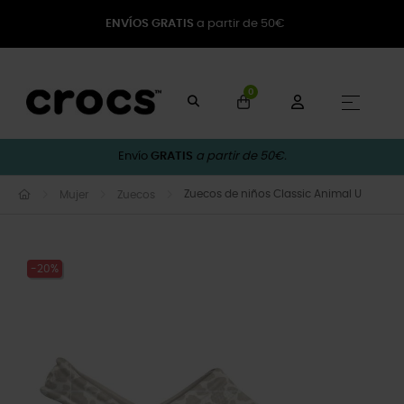
ENVÍOS GRATIS
a partir de 50€
0
Naveg
☰
Envío
GRATIS
a partir de 50€.
Zuecos de niños Classic Animal U
Mujer
Zuecos
-20%