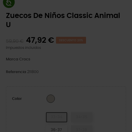
Zuecos De Niños Classic Animal
U
47,92 €
59,90 €
DESCUENTO 20%
Impuestos incluidos
Marca
Crocs
Referencia
211800
Almond Tint/Leopard
Color
33-34
34-35
36-37
37-38