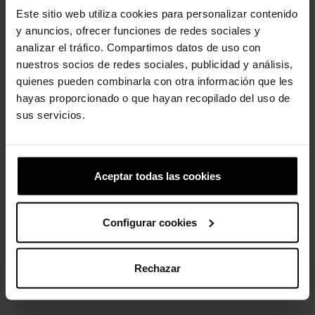
Este sitio web utiliza cookies para personalizar contenido
y anuncios, ofrecer funciones de redes sociales y
Zuecos unisex Classic...
Letra G
analizar el tráfico. Compartimos datos de uso con
59,90 €
47,92 €
4,99 €
3,99 €
nuestros socios de redes sociales, publicidad y análisis,
quienes pueden combinarla con otra información que les
hayas proporcionado o que hayan recopilado del uso de
-20%
-20%
sus servicios.
Aceptar todas las cookies
Configurar cookies
Huella
Zuecos unisex Classic Flower
U
4,99 €
3,99 €
Rechazar
59,90 €
47,92 €