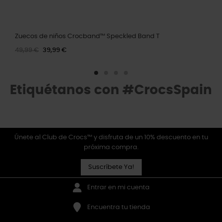
Zuecos de niños Crocband™ Speckled Band T
49,99 €
39,99 €
Etiquétanos con #CrocsSpain
Únete al Club de Crocs™ y disfruta de un 10% descuento en tu
próxima compra.
Suscríbete Ya!
Entrar en mi cuenta
Encuentra tu tienda