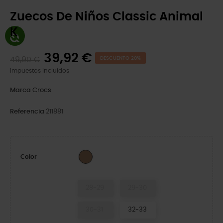
Zuecos De Niños Classic Animal
K
39,92 €
49,90 €
DESCUENTO 20%
Impuestos incluidos
Marca
Crocs
Referencia
211881
Sepia/Leopard
Color
28-29
29-30
30-31
32-33