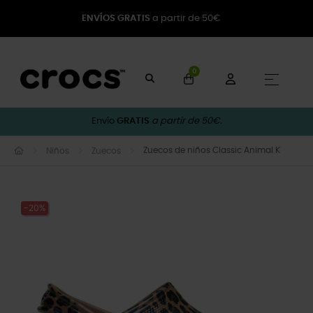
ENVÍOS GRATIS
a partir de 50€
0
Naveg
☰
Envío
GRATIS
a partir de 50€.
Zuecos de niños Classic Animal K
Niños
Zuecos
-20%