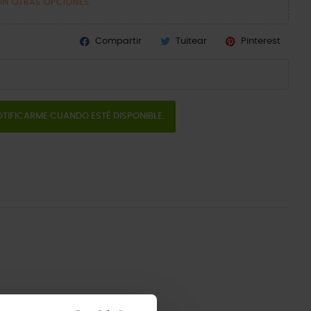
ON OTRAS OPCIONES
Compartir
Tuitear
Pinterest
TIFICARME CUANDO ESTÉ DISPONIBLE.