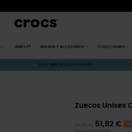
S
JIBBITZ™
BOLSOS Y ACCESORIOS
COLECCIONES
Envío
GRATIS
a partir de 50€.
Zuecos Unisex 
51,92 €
64,90 €
DES
Impuestos incluidos