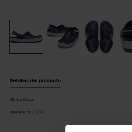
Detalles del producto
Marca
Crocs
Referencia
213224