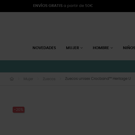
ENVÍOS GRATIS
a partir de 50€
NOVEDADES
MUJER
HOMBRE
NIÑO
Zuecos unisex Crocband™ Heritage U
Mujer
Zuecos
-20%