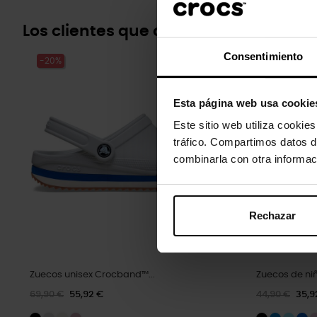
Los clientes que compraron este pr
Consentimiento
-20%
-20%
Esta página web usa cookie
Este sitio web utiliza cookie
tráfico. Compartimos datos d
combinarla con otra informac
Rechazar
Zuecos unisex Crocband™...
Zuecos de ni
69,90 €
55,92 €
44,90 €
35,9