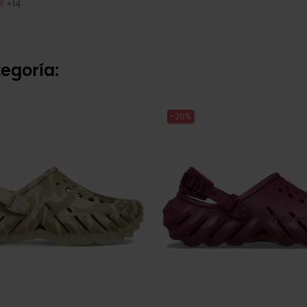
+14
egoría:
-20%