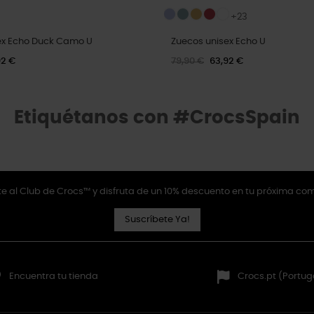
+23
ex Echo Duck Camo U
Zuecos unisex Echo U
92 €
79,90 €
63,92 €
Etiquétanos con #CrocsSpain
e al Club de Crocs™ y disfruta de un 10% descuento en tu próxima co
Suscríbete Ya!
Encuentra tu tienda
Crocs.pt (Portug