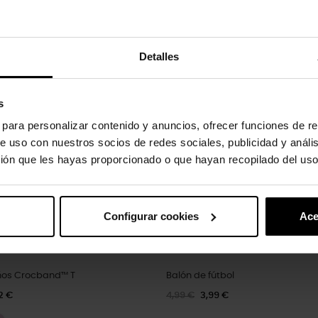
oducto también han comprado:
Detalles
-20%
s
s para personalizar contenido y anuncios, ofrecer funciones de re
e uso con nuestros socios de redes sociales, publicidad y análi
ión que les hayas proporcionado o que hayan recopilado del uso
Configurar cookies
Ace
ños Crocband™ T
Balón de fútbol
2 €
4,99 €
3,99 €