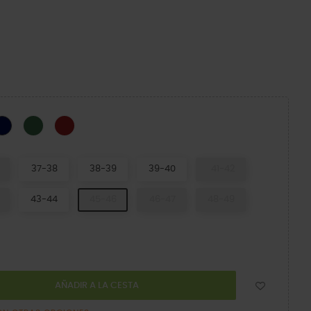
k
Field Green
Heritage Red
Navy
37-38
38-39
39-40
41-42
43-44
45-46
46-47
48-49
AÑADIR A LA CESTA