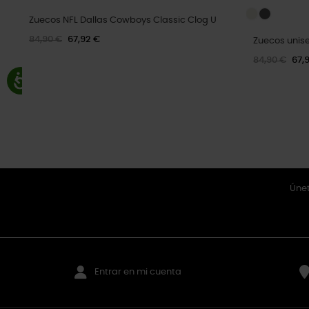
Zuecos NFL Dallas Cowboys Classic Clog U
84,90 €
67,92 €
Zuecos unis
84,90 €
67,
Únet
Entrar en mi cuenta