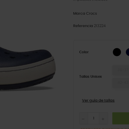
Marca
Crocs
Referencia
213224
Blac
Color
36-37
Tallas Unisex
42-43
Ver guía de tallas