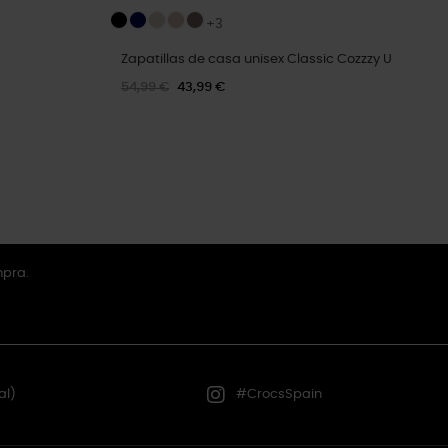
+3
Zapatillas de casa unisex Classic Cozzzy U
54,99 €
43,99 €
mpra.
al)
#CrocsSpain