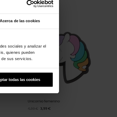
Acerca de las cookies
-20%
des sociales y analizar el
sis, quienes pueden
 de sus servicios.
ptar todas las cookies
Unicornio femenino
4,99 €
3,99 €