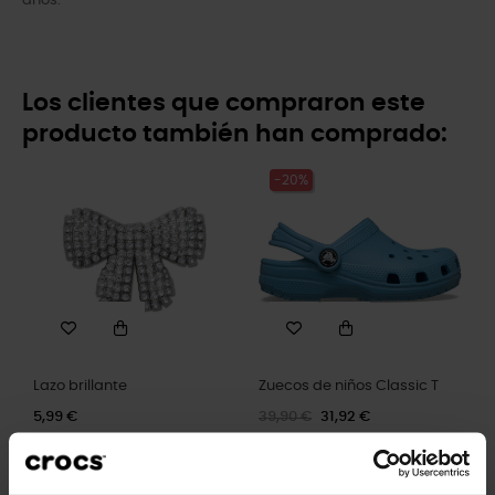
años.
Los clientes que compraron este
producto también han comprado:
-20%
Lazo brillante
Zuecos de niños Classic T
5,99 €
39,90 €
31,92 €