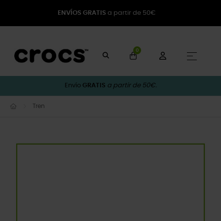
ENVÍOS GRATIS
a partir de 50€
0
Naveg
☰
Envío
GRATIS
a partir de 50€.
Tren