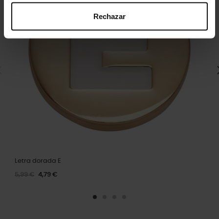
Rechazar
Letra dorada E
5,99 €
4,79 €