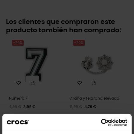
Los clientes que compraron este
producto también han comprado:
-20%
-20%
Número 7
Araña y telaraña elevada
4,99 €
3,99 €
5,99 €
4,79 €
-20%
-20%