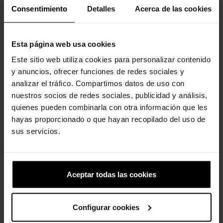
Consentimiento
Detalles
Acerca de las cookies
Esta página web usa cookies
Este sitio web utiliza cookies para personalizar contenido
y anuncios, ofrecer funciones de redes sociales y
analizar el tráfico. Compartimos datos de uso con
Dinosaurio verde
Cerveza
nuestros socios de redes sociales, publicidad y análisis,
4,99 €
3,99 €
4,99 €
3,99 €
quienes pueden combinarla con otra información que les
hayas proporcionado o que hayan recopilado del uso de
sus servicios.
4 otros productos de la misma
categoría:
Aceptar todas las cookies
-20%
Configurar cookies