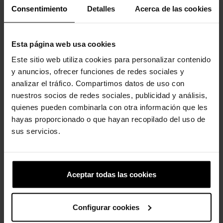
Consentimiento
Detalles
Acerca de las cookies
Esta página web usa cookies
Este sitio web utiliza cookies para personalizar contenido
y anuncios, ofrecer funciones de redes sociales y
analizar el tráfico. Compartimos datos de uso con
Letra N
Batería
nuestros socios de redes sociales, publicidad y análisis,
4,99 €
3,99 €
4,99 €
3,99 €
quienes pueden combinarla con otra información que les
hayas proporcionado o que hayan recopilado del uso de
sus servicios.
4 otros productos de la misma
categoría:
Aceptar todas las cookies
-20%
Configurar cookies