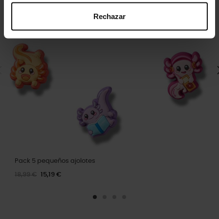
Rechazar
Pack 5 pequeños ajolotes
18,99 €
15,19 €