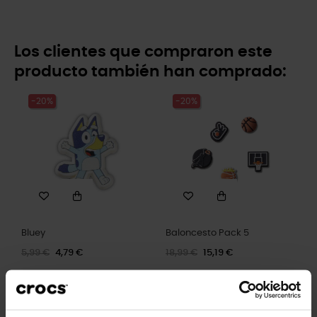
Los clientes que compraron este
producto también han comprado:
-20%
-20%
Bluey
Baloncesto Pack 5
5,99 €
4,79 €
18,99 €
15,19 €
-20%
-20%