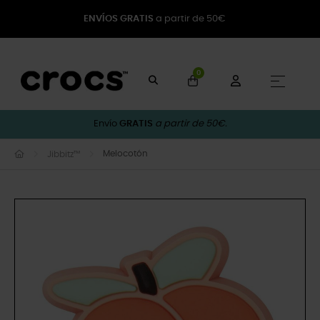
ENVÍOS GRATIS
a partir de 50€
0
Naveg
☰
Envío
GRATIS
a partir de 50€.
Melocotón
Jibbitz™