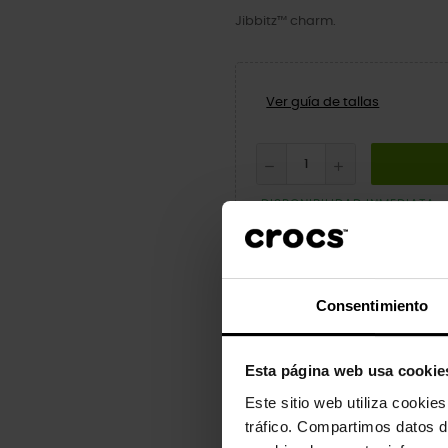
Jibbitz™ charm.
Ver guía de tallas
DISPONIBILIDAD INMEDIATA
Consentimiento
Descripción
Detalles
Esta página web usa cookie
Dale un toque de personalidad a 
Este sitio web utiliza cookie
y sandalias.
tráfico. Compartimos datos d
No son un juguete. No están dest