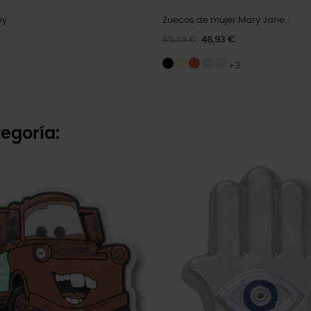
py
Zuecos de mujer Mary Jane...
69,99 €
48,93 €
+3
egoría: