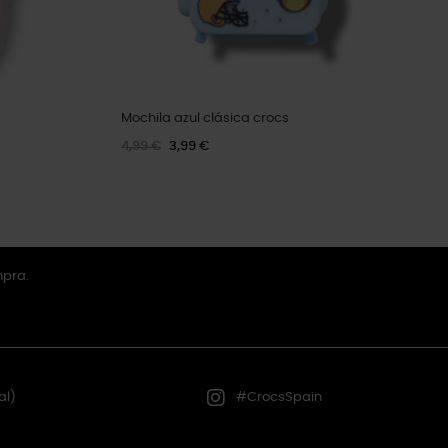
Mochila azul clásica crocs
4,99 €
3,99 €
mpra.
al)
#CrocsSpain