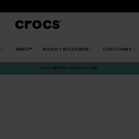
S
JIBBITZ™
BOLSOS Y ACCESORIOS
COLECCIONES
Envío
GRATIS
a partir de 50€.