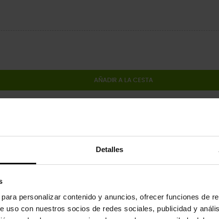
AÑADIR A LA CESTA
Comparti
Detalles
 del producto
s
tus zapatos con los charms Jibbitz™. Son el complemento perfecto pa
s para personalizar contenido y anuncios, ofrecer funciones de re
e uso con nuestros socios de redes sociales, publicidad y análi
inados a niños menores de 3 años.