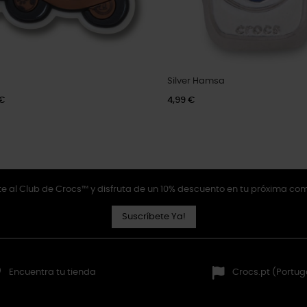
Silver Hamsa
 €
4,99 €
e al Club de Crocs™ y disfruta de un 10% descuento en tu próxima co
Suscríbete Ya!
Encuentra tu tienda
Crocs.pt (Portug