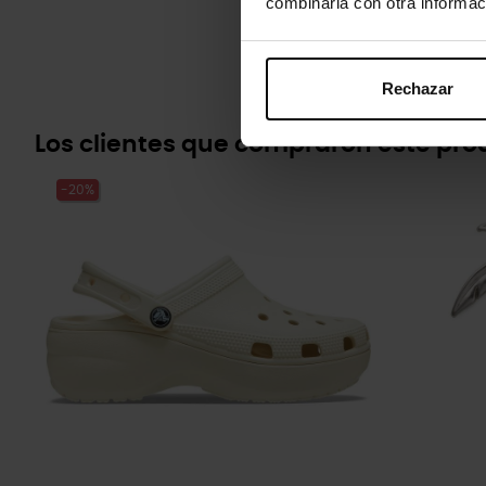
combinarla con otra informac
Rechazar
Los clientes que compraron este pr
-20%