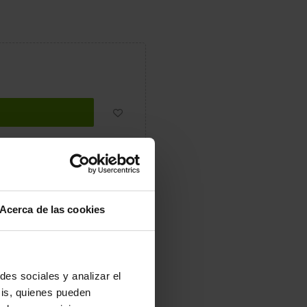
r
Tuitear
Pinterest
Acerca de las cookies
ra tus pares favoritos de zuecos
des sociales y analizar el
sis, quienes pueden