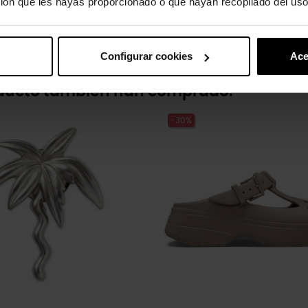
ión que les hayas proporcionado o que hayan recopilado del uso
Configurar cookies
Ace
oducto también han comprado:
-30%