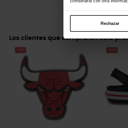
combinarla con otra informac
Rechazar
Los clientes que compraron este pr
-20%
-20%