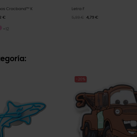
ños Crocband™ K
Letra F
2 €
5,99 €
4,79 €
+12
egoría:
-20%