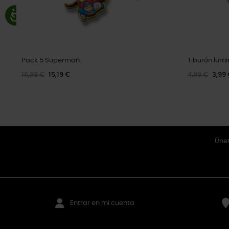
Pack 5 Superman
Tiburón lum
16,99 €
15,19 €
4,99 €
3,99
Únet
Entrar en mi cuenta