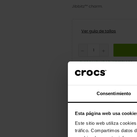
Jibbitz™ charm.
Ver guía de tallas
DISPONIBILIDAD INMEDIATA
Consentimiento
Descripción
Detalles
Esta página web usa cookie
Dale un toque de personalidad a 
Este sitio web utiliza cookie
y sandalias.
tráfico. Compartimos datos d
No son un juguete. No están dest