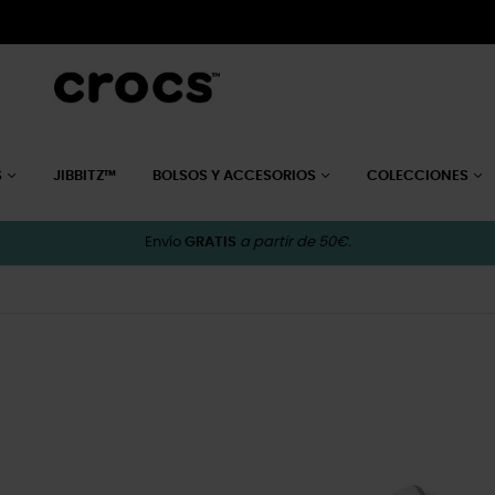
S
JIBBITZ™
BOLSOS Y ACCESORIOS
COLECCIONES
Envío
GRATIS
a partir de 50€.