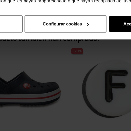
ión que les hayas proporcionado o que hayan recopilado del uso
Configurar cookies
Ace
oducto también han comprado:
-20%