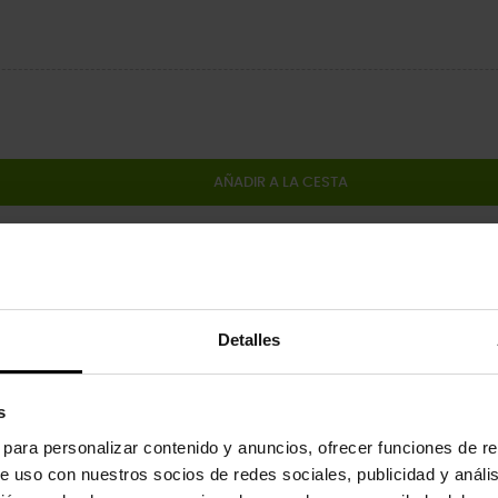
AÑADIR A LA CESTA
Comparti
Detalles
 del producto
s
tus zapatos con los charms Jibbitz™. Son el complemento perfecto pa
s para personalizar contenido y anuncios, ofrecer funciones de re
e uso con nuestros socios de redes sociales, publicidad y análi
inados a niños menores de 3 años.