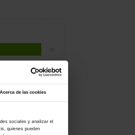
r
Tuitear
Pinterest
Acerca de las cookies
ra tus pares favoritos de zuecos
des sociales y analizar el
sis, quienes pueden