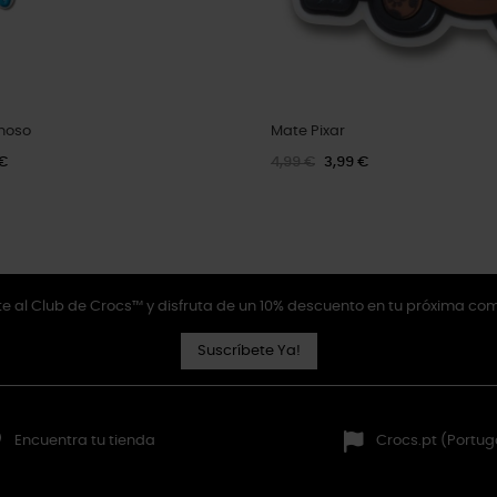
inoso
Mate Pixar
 €
4,99 €
3,99 €
e al Club de Crocs™ y disfruta de un 10% descuento en tu próxima co
Suscríbete Ya!
Encuentra tu tienda
Crocs.pt (Portug