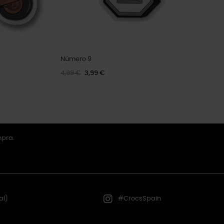
Número 9
4,99 €
3,99 €
mpra.
al)
#CrocsSpain