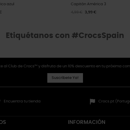
ico azul
Capitán América 3
€
4,99 €
3,99 €
Etiquétanos con #CrocsSpain
e al Club de Crocs™ y disfruta de un 10% descuento en tu próxima co
Suscríbete Ya!
Encuentra tu tienda
Crocs.pt (Portug
OS
INFORMACIÓN