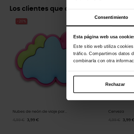
Los clientes que compraron este pr
Consentimiento
-20%
-20%
Esta página web usa cookie
Este sitio web utiliza cookie
tráfico. Compartimos datos d
combinarla con otra informac
Rechazar
Nubes de neón de viaje por...
Cerveza
4,99 €
3,99 €
4,99 €
3,99 