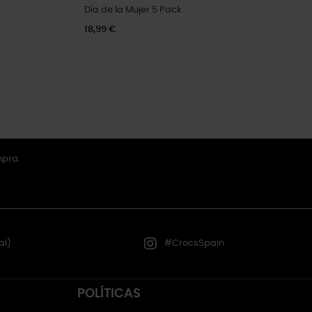
Día de la Mujer 5 Pack
18,99 €
mpra.
al)
#CrocsSpain
POLÍTICAS