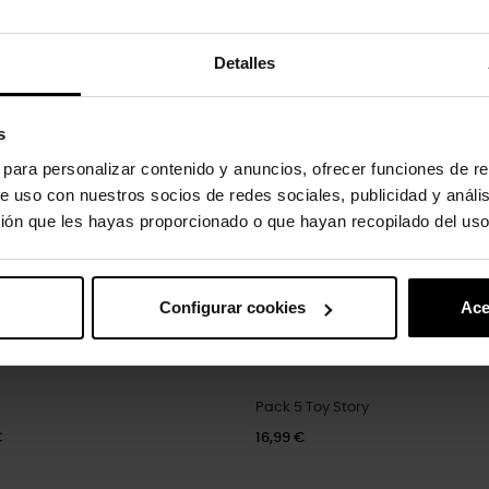
oducto también han comprado:
Detalles
s
s para personalizar contenido y anuncios, ofrecer funciones de re
e uso con nuestros socios de redes sociales, publicidad y análi
ión que les hayas proporcionado o que hayan recopilado del uso
Configurar cookies
Ace
Pack 5 Toy Story
€
16,99 €