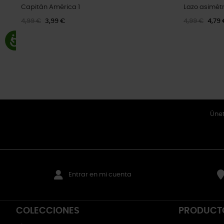
Capitán América 1
Lazo asimétr
4,99 €
3,99 €
4,99 €
4,79 
Únet
Entrar en mi cuenta
COLECCIONES
PRODUCT