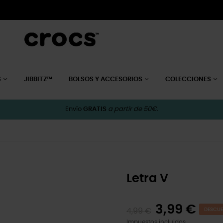
S
JIBBITZ™
BOLSOS Y ACCESORIOS
COLECCIONES
Envío
GRATIS
a partir de 50€.
Letra V
3,99 €
4,99 €
DESCUE
Impuestos incluidos