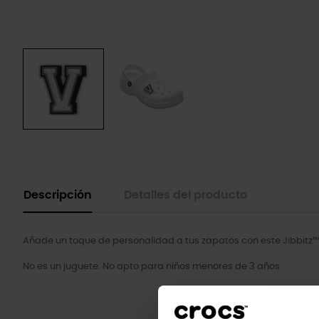
Descripción
Detalles del producto
Añade un toque de personalidad a tus zapatos con este Jibbitz™
No es un juguete. No apto para niños menores de 3 años.