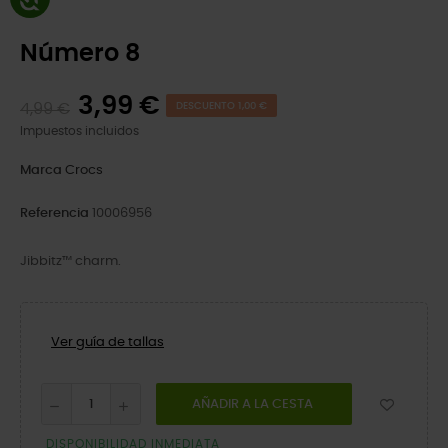
Número 8
3,99 €
4,99 €
DESCUENTO 1,00 €
Impuestos incluidos
Marca
Crocs
Referencia
10006956
Jibbitz™ charm.
Ver guía de tallas
AÑADIR A LA CESTA
DISPONIBILIDAD INMEDIATA