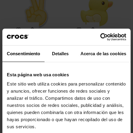
Signo de la paz con la mano
Patito de goma
Consentimiento
Detalles
Acerca de las cookies
4,99 €
3,99 €
4,99 €
3,99 €
Esta página web usa cookies
-20%
-20%
Este sitio web utiliza cookies para personalizar contenido
y anuncios, ofrecer funciones de redes sociales y
analizar el tráfico. Compartimos datos de uso con
nuestros socios de redes sociales, publicidad y análisis,
quienes pueden combinarla con otra información que les
hayas proporcionado o que hayan recopilado del uso de
sus servicios.
Star Wars
Hada sabueso basset