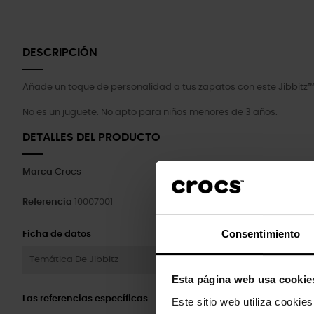
DESCRIPCIÓN
Añade un toque de personalidad a tus zapatos con este Jibbitz™
No es un juguete. No apto para niños menores de 3 años.
DETALLES DEL PRODUCTO
Marca
Crocs
Referencia
10007001
Consentimiento
Ficha de datos
Temática De Jibbitz
Esta página web usa cookie
Las referencias específicas
Este sitio web utiliza cookie