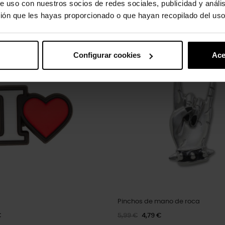
e uso con nuestros socios de redes sociales, publicidad y análi
ión que les hayas proporcionado o que hayan recopilado del uso
oducto también han comprado:
-20%
Configurar cookies
Ace
Pinchos de mano de roca
€
5,99 €
4,79 €