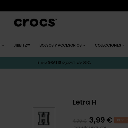
S
JIBBITZ™
BOLSOS Y ACCESORIOS
COLECCIONES
Envío
GRATIS
a partir de 50€.
Letra H
3,99 €
4,99 €
DESCUE
Impuestos incluidos