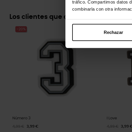
tráfico. Compartimos datos d
combinarla con otra informac
Los clientes que compraron este pr
-20%
-20%
Rechazar
Número 3
I Love
4,99 €
3,99 €
4,99 €
3,99 