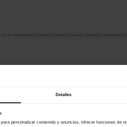
. Es el complemento perfecto para tus zuecos, chanclas, sandalias, 
Detalles
Letras y Números
s
s para personalizar contenido y anuncios, ofrecer funciones de re