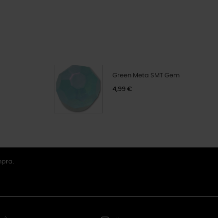
Green Meta SMT Gem
4,99 €
mpra.