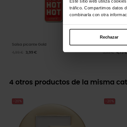
Este sitio web utiliza cookie
tráfico. Compartimos datos d
combinarla con otra informac
Rechazar
Salsa picante Gold
Piercing pla
4,99 €
3,99 €
5,99 €
4,79 
4 otros productos de la misma cat
-20%
-20%