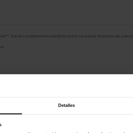
itz™. Son el complemento perfecto para tus pares favoritos de zuecos
os.
oducto también han comprado:
-20%
Detalles
s