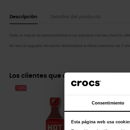
Descripción
Detalles del producto
Dale un toque de personalidad a tus zapatos con los charms Jibb
No son un juguete. No están destinados a niños menores de 3 añ
Los clientes que compraron este pr
-20%
-20%
Consentimiento
Esta página web usa cookie