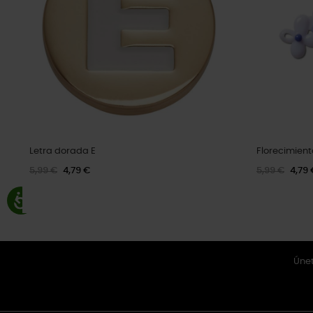
Letra dorada E
Florecimient
5,99 €
4,79 €
5,99 €
4,79 
Únet