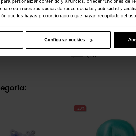
s para personalizar contenido y anuncios, ofrecer funciones de re
e uso con nuestros socios de redes sociales, publicidad y análi
ión que les hayas proporcionado o que hayan recopilado del uso
Configurar cookies
Ace
teado
Gato negro
€
4,99 €
3,99 €
egoría:
-20%