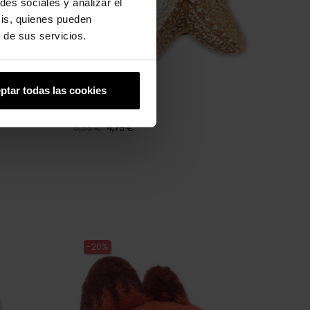
des sociales y analizar el
sis, quienes pueden
 de sus servicios.
ptar todas las cookies
Pez estrella
5,99 €
4,79 €
-20%