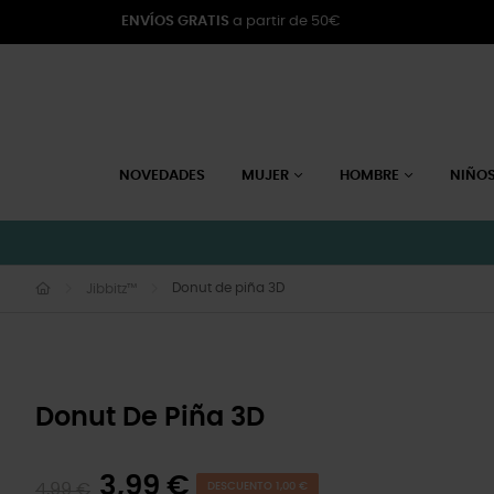
ENVÍOS GRATIS
a partir de 50€
NOVEDADES
MUJER
HOMBRE
NIÑO
Donut de piña 3D
Jibbitz™
Donut De Piña 3D
3,99 €
4,99 €
DESCUENTO 1,00 €