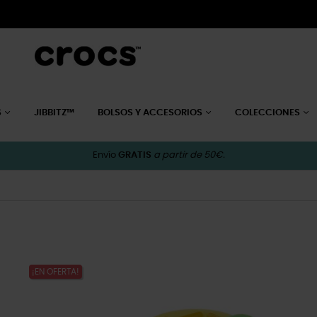
S
JIBBITZ™
BOLSOS Y ACCESORIOS
COLECCIONES
Envío
GRATIS
a partir de 50€.
¡EN OFERTA!