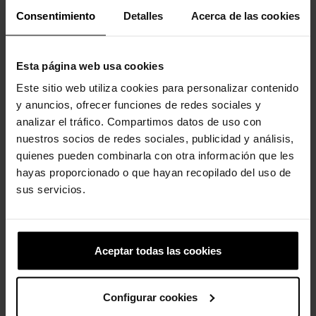
Consentimiento
Detalles
Acerca de las cookies
Esta página web usa cookies
Este sitio web utiliza cookies para personalizar contenido
y anuncios, ofrecer funciones de redes sociales y
analizar el tráfico. Compartimos datos de uso con
Signo de la paz negro y rosa
Cerveza
nuestros socios de redes sociales, publicidad y análisis,
4,99 €
3,99 €
4,99 €
3,99 €
quienes pueden combinarla con otra información que les
hayas proporcionado o que hayan recopilado del uso de
sus servicios.
4 otros productos de la misma
categoría:
Aceptar todas las cookies
Configurar cookies