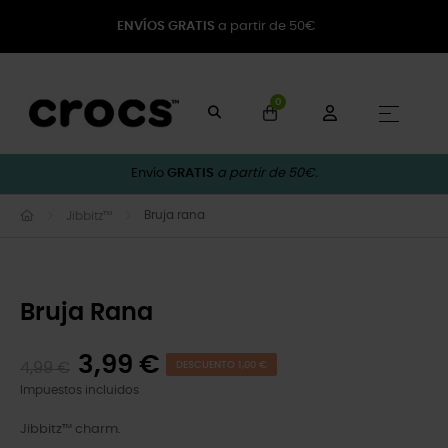
ENVÍOS GRATIS
a partir de 50€
0
Naveg
☰
Envío
GRATIS
a partir de 50€.
Bruja rana
Jibbitz™
Bruja Rana
3,99 €
4,99 €
DESCUENTO 1,00 €
Impuestos incluidos
Jibbitz™ charm.