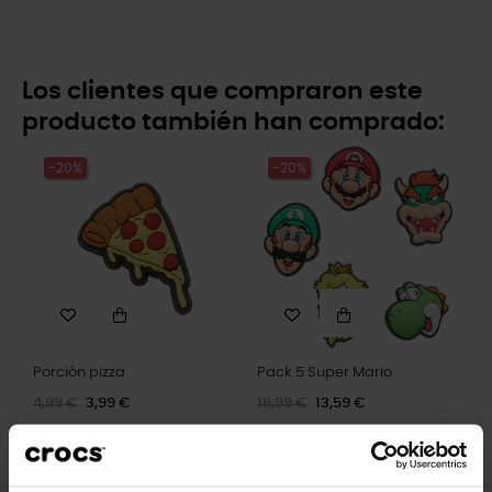
Los clientes que compraron este
producto también han comprado:
-20%
-20%
Porción pizza
Pack 5 Super Mario
4,99 €
3,99 €
16,99 €
13,59 €
-20%
-20%