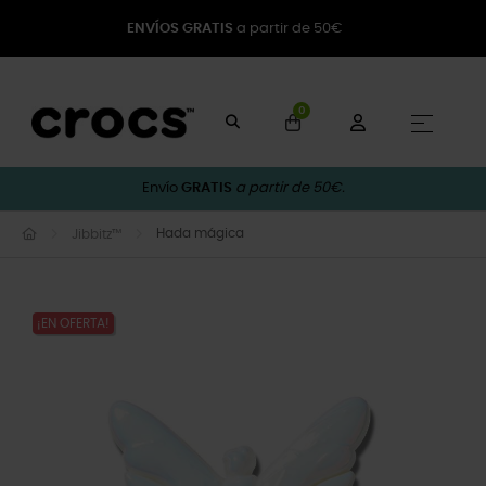
ENVÍOS GRATIS
a partir de 50€
0
Naveg
☰
Envío
GRATIS
a partir de 50€.
Hada mágica
Jibbitz™
¡EN OFERTA!