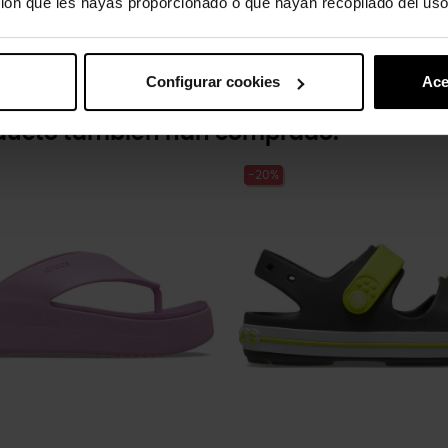
ión que les hayas proporcionado o que hayan recopilado del uso
Configurar cookies
Ace
oducto también han comprado:
-20%