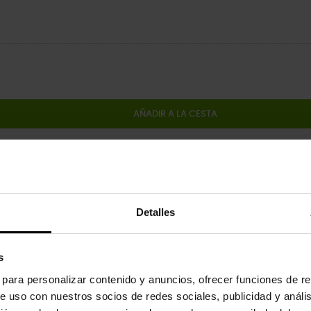
AÑADIR A LA CESTA
Comparti
Detalles
 del producto
s
tus zapatos con los charms Jibbitz™. Son el complemento perfecto pa
s para personalizar contenido y anuncios, ofrecer funciones de re
e uso con nuestros socios de redes sociales, publicidad y análi
inados a niños menores de 3 años.