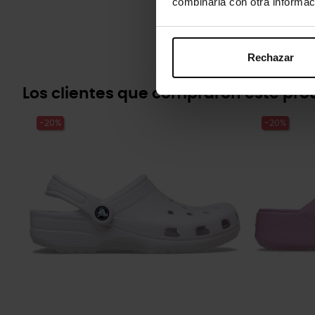
combinarla con otra informac
Rechazar
Los clientes que compraron este pr
-20%
-20%