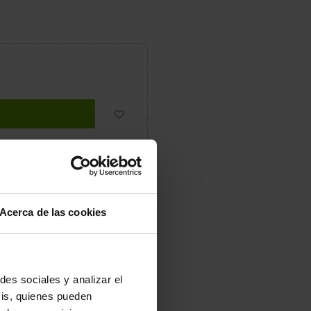
r
Tuitear
Pinterest
Acerca de las cookies
ra tus pares favoritos de zuecos
des sociales y analizar el
sis, quienes pueden