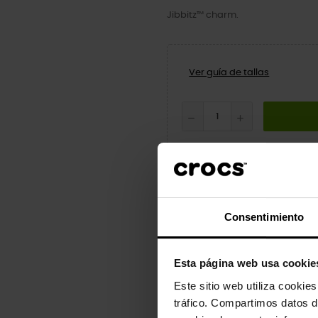
Jibbitz™ charm.
Ver guía de tallas
Consentimiento
Descripción
Detalles
Esta página web usa cookie
Dale un toque de personalidad a 
Este sitio web utiliza cookie
y sandalias.
tráfico. Compartimos datos d
No son un juguete. No están dest