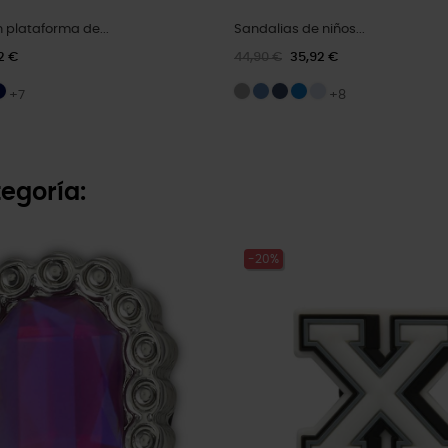
 plataforma de...
Sandalias de niños...
2 €
44,90 €
35,92 €
+7
+8
egoría:
-20%