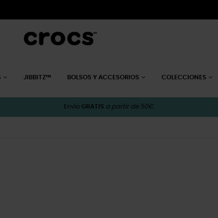
S
JIBBITZ™
BOLSOS Y ACCESORIOS
COLECCIONES
Envío
GRATIS
a partir de 50€.