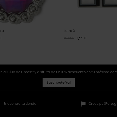
ra
Letra X
 €
4,99 €
3,99 €
e al Club de Crocs™ y disfruta de un 10% descuento en tu próxima co
Suscríbete Ya!
Encuentra tu tienda
Crocs.pt (Portug