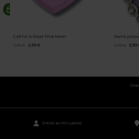
Call For a Good Time Heart
Gema púrpu
4,99 €
3,99 €
4,99 €
3,99
Únet
Entrar en mi cuenta