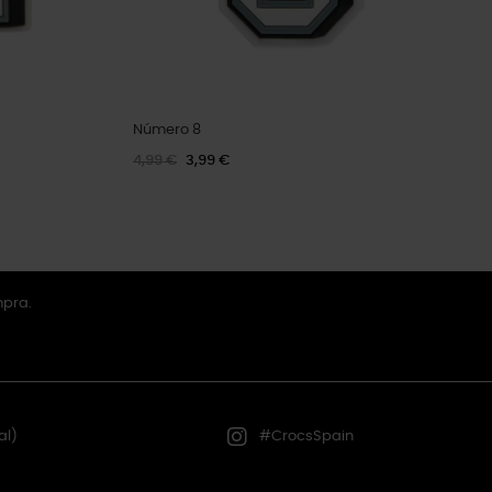
Número 8
4,99 €
3,99 €
mpra.
al)
#CrocsSpain