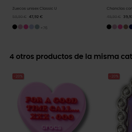
Zuecos unisex Classic U
Chanclas con
59,90 €
47,92 €
49,90 €
39,9
+76
4 otros productos de la misma cat
-20%
-20%