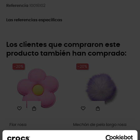
Referencia
10016102
Las referencias específicas
Los clientes que compraron este
producto también han comprado:
-20%
-20%
Flor rosa
Mechón de pelo largo rosa
4,99 €
3,99 €
5,99 €
4,79 €