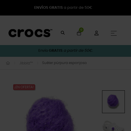
ENVÍOS GRATIS
a partir de 50€
0
Naveg
☰
Envío
GRATIS
a partir de 50€.
Suéter púrpura esponjoso
Jibbitz™
¡EN OFERTA!