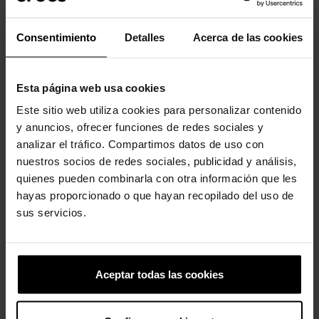
Consentimiento
Detalles
Acerca de las cookies
-20%
-20%
Esta página web usa cookies
Este sitio web utiliza cookies para personalizar contenido
y anuncios, ofrecer funciones de redes sociales y
analizar el tráfico. Compartimos datos de uso con
nuestros socios de redes sociales, publicidad y análisis,
Flor de ganchillo azul
Floral púrpura meta
quienes pueden combinarla con otra información que les
5,99 €
4,79 €
5,99 €
4,79 €
hayas proporcionado o que hayan recopilado del uso de
sus servicios.
4 otros productos de la misma
categoría:
Aceptar todas las cookies
-20%