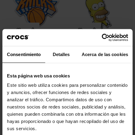
NBA New York Knicks
Homer Los Simpson
Consentimiento
Detalles
Acerca de las cookies
4,99 €
3,99 €
4,99 €
3,99 €
Esta página web usa cookies
-20%
-20%
Este sitio web utiliza cookies para personalizar contenido
y anuncios, ofrecer funciones de redes sociales y
analizar el tráfico. Compartimos datos de uso con
nuestros socios de redes sociales, publicidad y análisis,
quienes pueden combinarla con otra información que les
hayas proporcionado o que hayan recopilado del uso de
sus servicios.
Huella
Tablero baloncesto