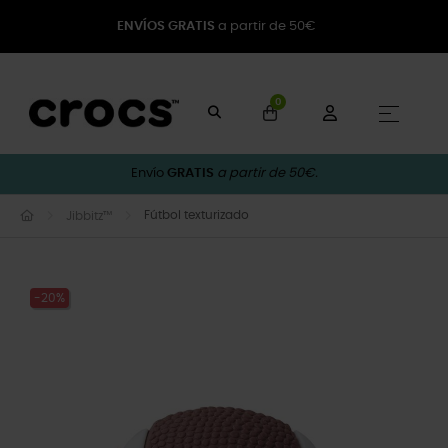
ENVÍOS GRATIS
a partir de 50€
0
Naveg
☰
Envío
GRATIS
a partir de 50€.
Fútbol texturizado
Jibbitz™
-20%