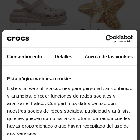
Zuecos unisex Crush U
Pez estrella
Consentimiento
Detalles
Acerca de las cookies
84,99 €
59,43 €
5,99 €
4,79 €
Esta página web usa cookies
-20%
-20%
Este sitio web utiliza cookies para personalizar contenido
y anuncios, ofrecer funciones de redes sociales y
analizar el tráfico. Compartimos datos de uso con
nuestros socios de redes sociales, publicidad y análisis,
quienes pueden combinarla con otra información que les
hayas proporcionado o que hayan recopilado del uso de
sus servicios.
Cabra con sombrero
Letra dorada G