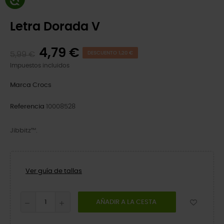
Letra Dorada V
4,79 €
5,99 €
DESCUENTO 1,20 €
Impuestos incluidos
Marca
Crocs
Referencia
10008528
Jibbitz™.
Ver guía de tallas
AÑADIR A LA CESTA