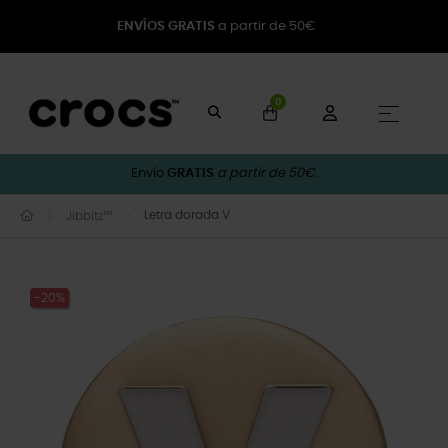
ENVÍOS GRATIS
a partir de 50€
0
Naveg
☰
Envío
GRATIS
a partir de 50€.
Letra dorada V
Jibbitz™
-20%