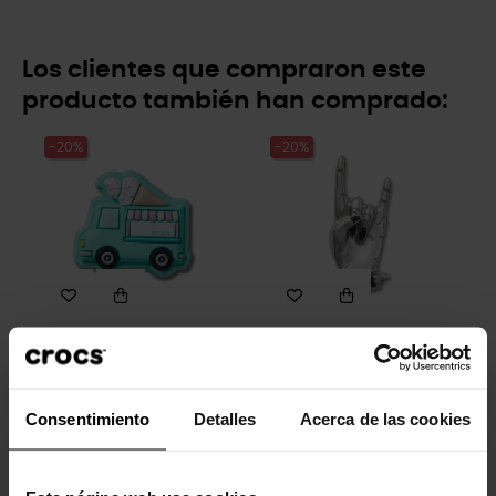
Los clientes que compraron este
producto también han comprado:
-20%
-20%
Camión de comida de
Pinchos de mano de roca
helados
5,99 €
4,79 €
4,99 €
3,99 €
Consentimiento
Detalles
Acerca de las cookies
-20%