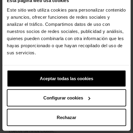
Esta página web usa cookies
Este sitio web utiliza cookies para personalizar contenido
y anuncios, ofrecer funciones de redes sociales y
analizar el tráfico. Compartimos datos de uso con
nuestros socios de redes sociales, publicidad y análisis,
quienes pueden combinarla con otra información que les
hayas proporcionado o que hayan recopilado del uso de
Letra D
sus servicios.
4,99 €
3,99 €
-30%
Aceptar todas las cookies
Configurar cookies
Rechazar
Zuecos de niños Classic...