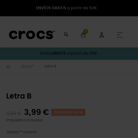
ENVÍOS GRATIS
a partir de 50€
0
Naveg
☰
Envío
GRATIS
a partir de 50€.
Letra B
Jibbitz™
Letra B
3,99 €
4,99 €
DESCUENTO 1,00 €
Impuestos incluidos
Jibbitz™ charm.