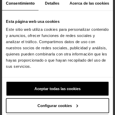
Consentimiento
Detalles
Acerca de las cookies
Esta página web usa cookies
Este sitio web utiliza cookies para personalizar contenido
y anuncios, ofrecer funciones de redes sociales y
Zuecos unisex Echo U
Balón de fútbol
analizar el tráfico. Compartimos datos de uso con
nuestros socios de redes sociales, publicidad y análisis,
79,90 €
63,92 €
4,99 €
3,99 €
quienes pueden combinarla con otra información que les
hayas proporcionado o que hayan recopilado del uso de
sus servicios.
4 otros productos de la misma
categoría:
Aceptar todas las cookies
-20%
Configurar cookies