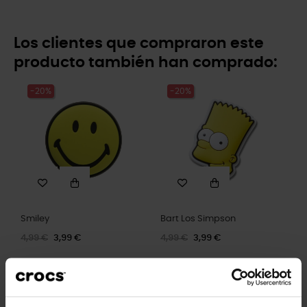
Los clientes que compraron este
producto también han comprado:
-20%
-20%
Smiley
Bart Los Simpson
4,99 €
3,99 €
4,99 €
3,99 €
-20%
-20%