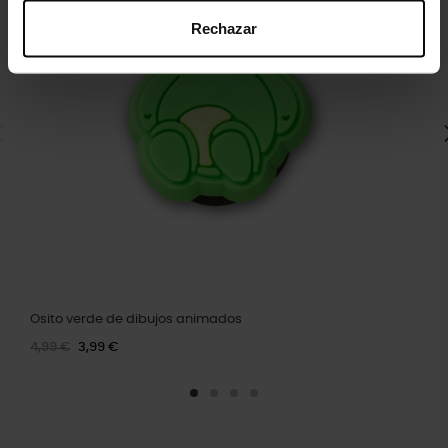
Rechazar
Osito verde de dibujos animados
4,99 €
3,99 €