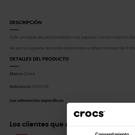
DESCRIPCIÓN
Dale un toque de personalidad a tus zapatos con los charms Jibb
No son un juguete. No están destinados a niños menores de 3 añ
DETALLES DEL PRODUCTO
Marca
Crocs
Referencia
10015749
Las referencias específicas
Los clientes que compraron este pr
Consentimiento