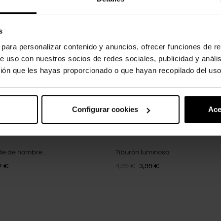
-20%
s
s para personalizar contenido y anuncios, ofrecer funciones de re
e uso con nuestros socios de redes sociales, publicidad y análi
ión que les hayas proporcionado o que hayan recopilado del uso
Configurar cookies
Ace
de de hombre...
Tiburón luminoso
2 €
4,99 €
3,99 €