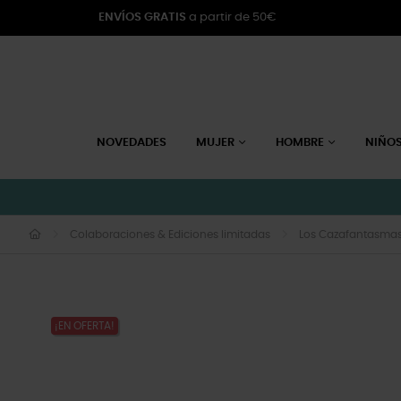
ENVÍOS GRATIS
a partir de 50€
NOVEDADES
MUJER
HOMBRE
NIÑO
Colaboraciones & Ediciones limitadas
Los Cazafantasma
¡EN OFERTA!