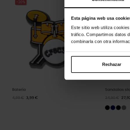
-20%
-20%
Esta página web usa cookie
Este sitio web utiliza cookie
tráfico. Compartimos datos d
combinarla con otra informac
Rechazar
Batería
Sandalias sli
4,99 €
3,99 €
34,90 €
27,9