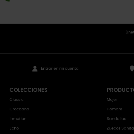
Únet
Entrar en mi cuenta
COLECCIONES
PRODUCT
Classic
Mujer
Crocband
Hombre
Inmotion
Sandalias
Echo
Zuecos Sanitar