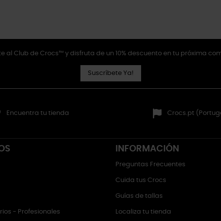
e al Club de Crocs™ y disfruta de un 10% descuento en tu próxima co
Suscríbete Ya!
Encuentra tu tienda
Crocs.pt (Portug
OS
INFORMACIÓN
Preguntas Frecuentes
Cuida tus Crocs
Guías de tallas
ios - Profesionales
Localiza tu tienda