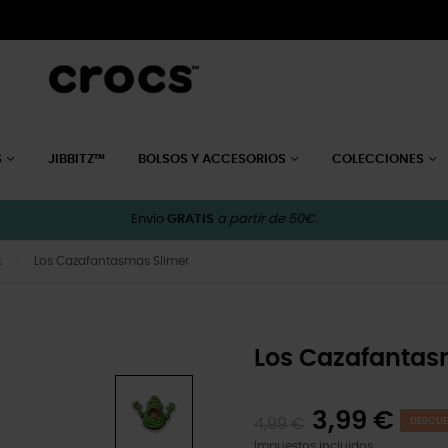
S
JIBBITZ™
BOLSOS Y ACCESORIOS
COLECCIONES
Envío
GRATIS
a partir de 50€.
Los Cazafantasmas Slimer
s
Los Cazafantas
3,99 €
4,99 €
DESCUE
Impuestos incluidos