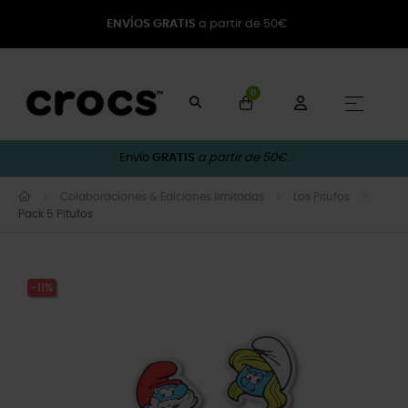
ENVÍOS GRATIS
a partir de 50€
0
Naveg
☰
Envío
GRATIS
a partir de 50€.
Colaboraciones & Ediciones limitadas
Los Pitufos
Pack 5 Pitufos
-11%