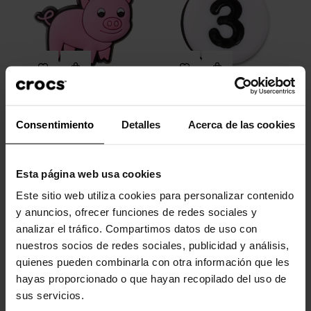
Cerdito rosa
Número 3
Consentimiento
Detalles
Acerca de las cookies
4,99 €
3,99 €
5,99 €
4,79 €
Esta página web usa cookies
-20%
Este sitio web utiliza cookies para personalizar contenido
y anuncios, ofrecer funciones de redes sociales y
analizar el tráfico. Compartimos datos de uso con
nuestros socios de redes sociales, publicidad y análisis,
quienes pueden combinarla con otra información que les
hayas proporcionado o que hayan recopilado del uso de
sus servicios.
Pack 5 Mickey vacaciones
Los Simpsons Pack 5