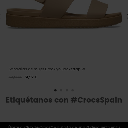
Sandalias de mujer Brooklyn Backstrap W
64,90 €
51,92 €
Etiquétanos con #CrocsSpain
Únete al Club de Crocs™ y disfruta de un 10% descuento en tu