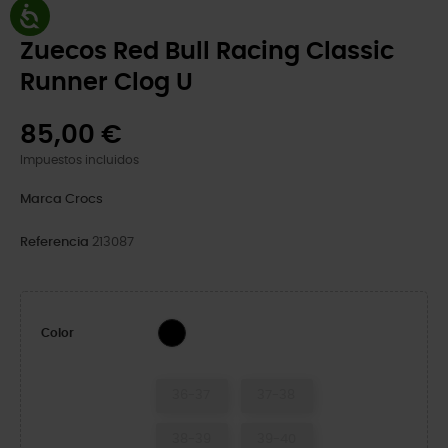
Zuecos Red Bull Racing Classic
Runner Clog U
85,00 €
Impuestos incluidos
Marca
Crocs
Referencia
213087
Multi
Color
36-37
37-38
38-39
39-40