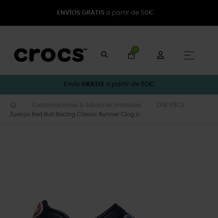
ENVÍOS GRATIS
a partir de 50€
0
Naveg
☰
Envío
GRATIS
a partir de 50€.
Colaboraciones & Ediciones limitadas
ONE PIECE
Zuecos Red Bull Racing Classic Runner Clog U