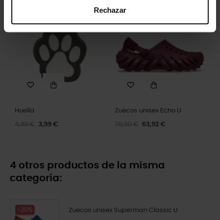
Rechazar
-20%
-20%
Huella
Zuecos unisex Echo U
4,99 €
3,99 €
79,90 €
63,92 €
4 otros productos de la misma
categoría:
-20%
Zuecos unisex Superman Classic U