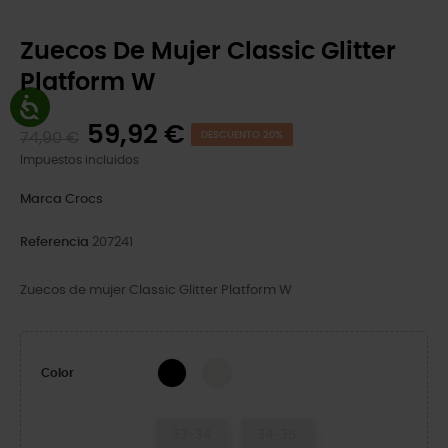
Zuecos De Mujer Classic Glitter
Platform W
59,92 €
74,90 €
DESCUENTO 20%
Impuestos incluidos
Marca
Crocs
Referencia
207241
Zuecos de mujer Classic Glitter Platform W
Black
Chalk
Color
33-34
34-35