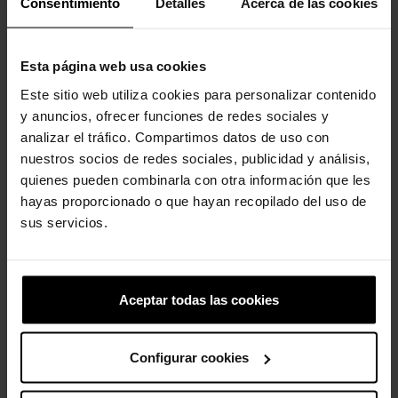
Consentimiento
Detalles
Acerca de las cookies
Comodidad en 360 grados.
-Incluye un acabado brillante en toda la superficie.
Esta página web usa cookies
Este sitio web utiliza cookies para personalizar contenido
Los clientes que compraron este
y anuncios, ofrecer funciones de redes sociales y
producto también han comprado:
analizar el tráfico. Compartimos datos de uso con
nuestros socios de redes sociales, publicidad y análisis,
-20%
-20%
quienes pueden combinarla con otra información que les
hayas proporcionado o que hayan recopilado del uso de
sus servicios.
Aceptar todas las cookies
Flor de tela blanca con perla
Los Cazafantasmas Stay
Puft
Configurar cookies
5,99 €
4,79 €
4,99 €
3,99 €