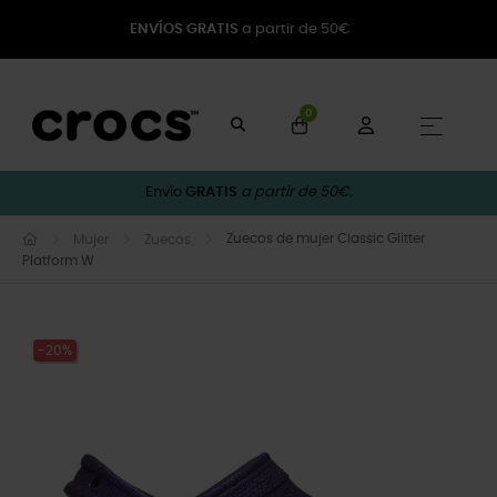
ENVÍOS GRATIS
a partir de 50€
0
Naveg
☰
Envío
GRATIS
a partir de 50€.
Zuecos de mujer Classic Glitter
Mujer
Zuecos
Platform W
-20%