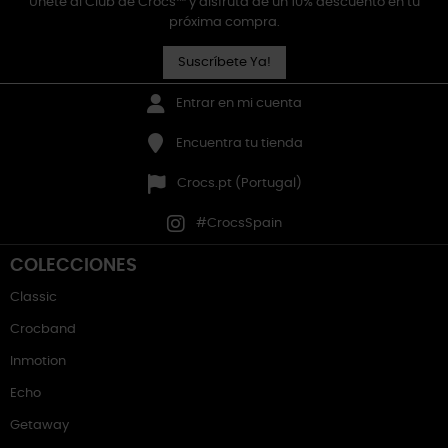
Únete al Club de Crocs™ y disfruta de un 10% descuento en tu
próxima compra.
Suscríbete Ya!
Entrar en mi cuenta
Encuentra tu tienda
Crocs.pt (Portugal)
#CrocsSpain
COLECCIONES
Classic
Crocband
Inmotion
Echo
Getaway