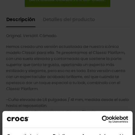
Descripción
Detalles del producto
Original. Versátil. Cómodo.
Hemos creado una versión actualizada de nuestro icónico
modelo Classic para ella. Te presentamos el Classic Platform,
con una suela elevada y contorneada que sostiene la parte
superior que tanto te gusta, aportando un aspecto más
estilizado y elegante, pero eso no es todo. Esta versión cuenta
con un espectacular acabado brillante, así que cuando te
apetezca dar un toque especial a tu look, combínalo con el
Classic Platform.
-Cuña elevada de 1,6 pulgadas / 41 mm, medida desde el suelo
hasta el reposatalón.
-La misma parte superior que el zueco Classic.
-Personalizable con Jibbitz™ en la parte superior y la correa
trasera.
-La icónica comodidad Crocs Comfort™: Ligero. Flexible.