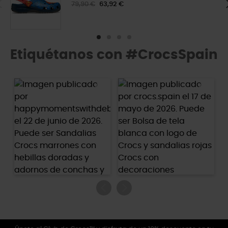
79,90 €
63,92 €
Etiquétanos con #CrocsSpain